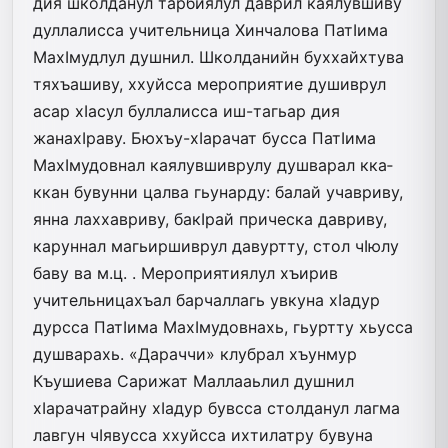
дия школданул тарбиялул даврил каялувшиву
дуллалисса учительница Хинчалова ПатIима
МахIмудлул душнил. Школданийн буххайхтува
тяхъашиву, ххуйсса мероприятие душиврул
асар хIасул буллалисса иш-тагьар дия
жанахIраву. Бюхъу-хIарачат бусса ПатIима
МахIмудовнал каялувшиврулу душварал кка­
ккан бувунни цалва гьунарду: балай учавриву,
янна лаххавриву, бакIрай прическа давриву,
каруннал магьиршиврул давуртту, стол чIюлу
баву ва м.ц. . Мероприятиялул хъирив
учительницахъал барчаллагь увкуна хIадур
дурсса ПатIима МахIмудовнахь, гьуртту хьусса
душварахь. «Дараччи» клубрал хъунмур
Къушиева Сарижат Маллааьлил душнил
хIарачатрайну хIадур бувсса столданул лагма
лавгун чIявусса ххуйсса ихтилатру бувуна