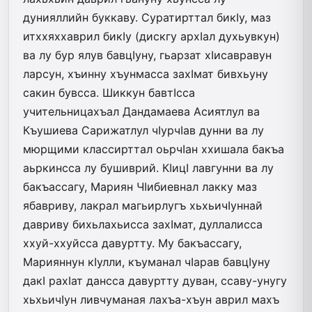
дунияллийн буккаву. Суратирттал бикIу, маз
итххяххаврил бикIу (дискгу архIал духьувкун)
ва лу бур ялув бавцIуну, гьарзат хIисавравун
ларсун, хъинну хъунмасса захIмат бивхьуну
сакин бувсса. Шиккун бавтIсса
учительницахъал Дандамаева Асиятлул ва
Къушиева Сарижатлул чIурчIав дунни ва лу
мюрщими классирттал оьрчIан ххишала бакъа
аьркинсса лу бушиврий. КIицI лавгунни ва лу
бакъассагу, Мариян ЧIибиевнал ла­кку маз
ябавриву, лакрал магьирлугъ хьхьичIуннай
давриву бихьлахьисса захIмат, дуллалисса
ххуй-ххуйсса давуртту. Му бакъассагу,
Марияннун кIулли, къуманал чIарав бавцIуну
дакI рахIат дансса давуртту дуван, ссаву-унугу
хьхьичIун ливчуманая лахъа-хъун аврил махъ