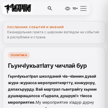
12+
ПОСЛАННИК СОБЫТИЙ И МНЕНИЙ
Еженедельная газета с широким взглядом на события
в республике и стране.
ПОЛИТИКА
ГьунчIукьатIату чичлай бур
ГьунчIукьатIрал школданий чIа-чIаннин дувай
жура-журасса мероприятияртту, конкурсру,
дялахърурду. Вай мартрал гьантрайгу хьунни
душваращалсса «Гьурала, душрув!» тIисса
мероприятие.
Му мероприятие хIадур дурну