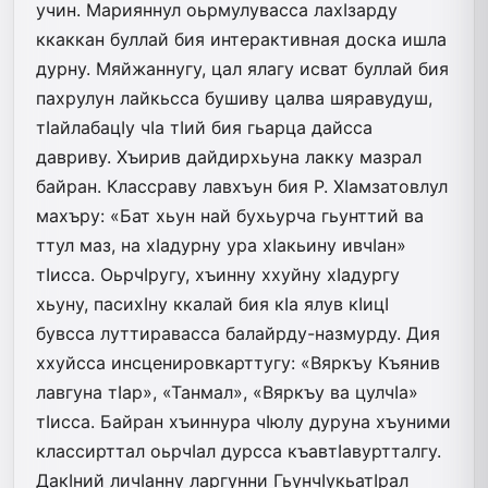
учин. Марияннул оьрмулувасса лахIзарду
ккаккан буллай бия интерактивная доска ишла
дурну. Мяйжаннугу, цал ялагу исват буллай бия
пахрулун лайкьсса бушиву цалва шяравудуш,
тIайлабацIу чIа тIий бия гьарца дайсса
давриву. Хъирив дайдирхьуна лакку мазрал
байран. Классраву лавхъун бия Р. ХIамзатовлул
махъру: «Бат хьун най бухьурча гьунттий ва
ттул маз, на хIадурну ура хIакьину ивчIан»
тIисса. ОьрчIругу, хъинну ххуйну хIадургу
хьуну, пасихIну ккалай бия кIа ялув кIицI
бувсса луттиравасса балайрду-назмурду. Дия
ххуйсса инсценировкарттугу: «Вяркъу Къянив
лавгуна тIар», «Танмал», «Вяркъу ва цулчIа»
тIисса. Байран хъиннура чIюлу дуруна хъуними
классирттал оьрчIал дурсса къавтIавуртталгу.
ДакIний личIанну ларгунни ГьунчIукьатIрал