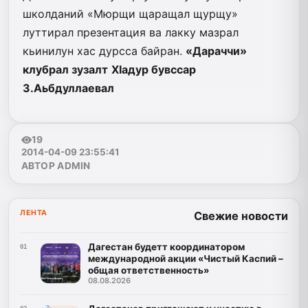
школданий «Мюрщи щаращал щурщу»
луттирал презентация ва лакку мазрал
кьинилун хас дурсса байран.
«Дараччи»
клубрал зузалт
ХIадур бувссар
З.Аьбдуллаевал
19
2014-04-09 23:55:41
АВТОР ADMIN
ЛЕНТА
Свежие новости
Дагестан будетт координатором
01
международной акции «Чистый Каспий –
общая ответственность»
08.08.2026