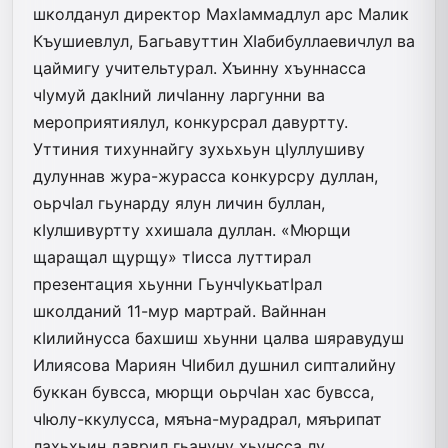
школданул директор МахIаммадлул арс Малик
Къушиевлул, Багьаву­ттин ХIабибуллаевичлул ва
цаймигу учительтурал. Хъинну хъуннасса
чIумуй дакIний личIанну ларгунни ва
мероприятиялул, конкурсрал давуртту.
Уттиния тихуннайгу зухьхьун цIуллушиву
дулуннав жура-журасса конкурсру дуллан,
оьрчIал гьунарду ялун личин буллан,
кIулшивуртту ххишала дуллан. «Мюрщи
щаращал щурщу» тIисса луттирал
презентация хьунни ГьунчIукьатIрал
школданий 11-мур мартрай. Вайннан
кIилийнусса бахшиш хьунни цалва шяравудуш
Илиясова Мариян ЧIибил душнил сипталийну
буккан бувсса, мюрщи оьрчIан хас бувсса,
чIюлу-ккулусса, мяъна-мурадрал, мяърипат
лахьхьин даврил гьануну хьунсса лу