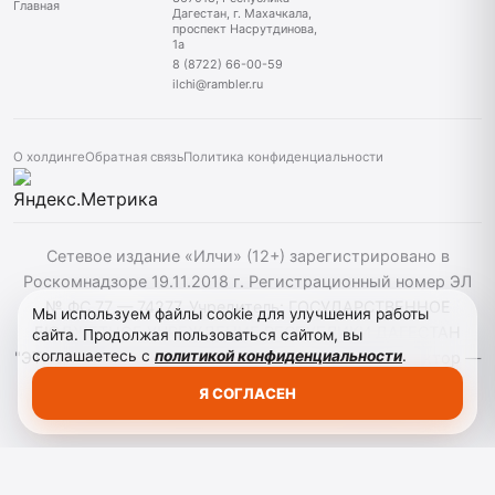
Главная
Дагестан, г. Махачкала,
проспект Насрутдинова,
1а
8 (8722) 66-00-59
ilchi@rambler.ru
О холдинге
Обратная связь
Политика конфиденциальности
Сетевое издание «Илчи» (12+) зарегистрировано в
Роскомнадзоре 19.11.2018 г. Регистрационный номер ЭЛ
№ ФС 77 — 74277. Учредитель: ГОСУДАРСТВЕННОЕ
Мы используем файлы cookie для улучшения работы
БЮДЖЕТНОЕ УЧРЕЖДЕНИЕ РЕСПУБЛИКИ ДАГЕСТАН
сайта. Продолжая пользоваться сайтом, вы
соглашаетесь с
политикой конфиденциальности
.
"ЭТНОМЕДИАХОЛДИНГ "ДАГЕСТАН". Главный редактор —
Кардашов Р. А. При использовании материалов сайта
Я СОГЛАСЕН
активная гиперссылка на ilchi.info обязательна.