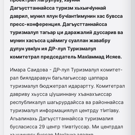
Дагъусттаннайсса туризм хьхьичIуннай
даврил, мунил ялун бучIантIимунин хас бувсса
пресс-конференция. Дагъусттаннайсса
туризмалул тагьар ци даражалий дуссарив ва
мунин хасъсса цаймигу суаллан жавабру
дулун увкIун ия ДР-лул Туризмалул
комитетрал председатель МахIаммад Исяев.
Имара Саидова
- ДР-лул Туризмалул комитет­
рал биялдаравун багьлагьиссар цаппара
туризмалул бюджетрал идарартту. Комитетрал
давриву хьусса цIушиннану хъанахъиссар
республикалул шагьрурдайсса ва районнайсса
туризмалул информациялул центрду тIитIаву.
Агьалинахь Дагъусттаннайсса туризмалия
бусласисса 29 центр тIивтIуссар. Ми центрдал
хъунмургу буссар МахIачкъалалив.