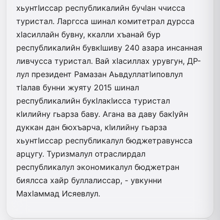
хьунтIиссар республикалийн бучIан ччисса
туристал. Ларгсса шинал комитетрал дурсса
хIасиллайн бувну, ккалли хъанай бур
республикалийн бувкIшиву 240 азара инсанная
ливчусса туристал. Вай хIасиллах урувгун, ДР-
лул президент Рамазан АьвдуллатIиповлул
тIалав бунни жуяту 2015 шинал
республикалийн букIлакIисса туристал
кIилийну гьарза баву. Агана ва даву бакIуйн
дуккан дан бюхъарча, кIилийну гьарза
хьунтIиссар республикалул бюджетравунсса
арцугу. Туризмалул отраслирдал
республикалул экономикалул бюджетран
биялсса хайр буллалиссар, - увкунни
МахIаммад Исяевлул.