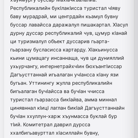
Республикалийн букIлакIисса туристал чIяву
баву мурадрай, ми центрдайн кьамул бувну
буссар лавайсса даражалул пишакартал. ХIасул
дурну дуссар республикалий чув, цумур кIанай
ци туризмалул объект дуссарив гьарта-
гьарзану бусласисса картарду. ХIакьинусса
кьини цумацагу инсаннаща, чув ци дунияллий
ухьурчангу, интернетрайхчIин бюхъантIиссар
Дагъусттаннай игьалаган учIансса кIану язи
бугьан. Уттинингу жулла республикалийн
бигьалаган бучIайсса ва бучIан ччисса
туристал гьарзасса бикIайва, амма миннал
цинявннал кIицI лаглан бикIай Дагъусттаннайн
бучIан ххуллун-харж хъунмасса буклай бур
тIий. Комитетрал даврил дурсса
ххалбигьавурттал хIасиллайн бувну,