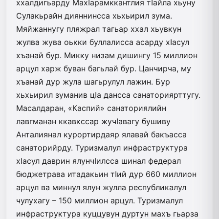
ххалдигьарду МахIарамккантлия тIайла хьуну
Сулакьрайн дияннинсса хьхьирил зума.
Мяйжаннугу пляжрал тагьар ххал хьувкун
жулва жува оькки буллалисса асарду хIасул
хъанай бур. Микку низам дишингу 15 миллион
арцул харж буван багьлай бур. Цанчирча, му
хъанай дур жула шагьрулул лажин. Бур
хьхьирил зуманив цIа дансса санаториярттугу.
Масалдаран, «Каспий» санаториялийн
лавгманан ккавкссар жучIавагу бушиву
Анталиянал курортирдаяр ялавай бакъасса
санаторийрду. Туризмалул инфраструктура
хIасул даврин ялунчIилсса шинал федерал
бюджетрава итадакьин тIий дур 660 миллион
арцул ва миннул ялун жулла республикалул
чулухагу – 150 миллион арцул. Туризмалул
инфраструктура куццувун дуртун махъ гьарза