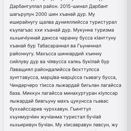
Дарбантуллал район. 2015-шинал Дарбант
шагьрулун 2000 шин хъанай дур. Му
иширайнугу щалва дунияллийсса туристурал
къулагъас ххи хъанай дур. Мукунна туризма
хьхьичIуннай дансса чаранну бусса кIанттуну
хъанай бур Табасараннал ва Гъуниннал
районнугу. Махъсса шиннардий хъинну
сийлуву дур ва чIявусса халкь букIлай бур
Лаващиял райондалийсса бюхттул­сса
зунттавусса, марцIва-марцIсса гьавагу бусса,
Чиндерчеро тIисса лыжардай бигьлан лагайсса
база. Миккун лагайсса минахуртуран кIулссар
лыжардай бивгьуну махъ цукунсса гьавас
буххай­ссарив чурххавун. Гъинттул
хъунмурчIин жу­чIанма туристал бучIай
хьхьиривун бучIан. Му хIисавравун лавсун, жу