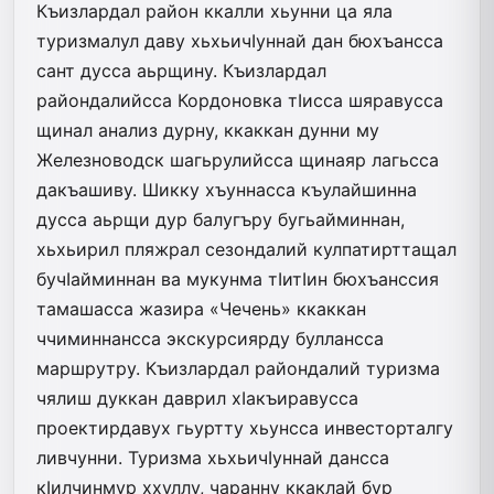
Къизлардал район ккалли хьунни ца яла
туризмалул даву хьхьичIуннай дан бюхъансса
сант дусса аьрщину. Къизлардал
райондалийсса Кордоновка тIисса шяравусса
щинал анализ дурну, ккаккан дунни му
Железноводск шагьрулийсса щинаяр лагьсса
дакъашиву. Шикку хъуннасса къулайшинна
дусса аьрщи дур балугъру бугьайминнан,
хьхьирил пляжрал сезондалий кулпатир­ттащал
бучIайминнан ва мукунма тIитIин бюхъанссия
тамашасса жазира «Чечень» ккаккан
ччиминнансса экскурсиярду буллан­сса
маршрутру. Къизлардал райондалий туризма
чялиш дуккан даврил хIакъиравусса
проектирдавух гьуртту хьунсса инвесторталгу
ливчунни. Туризма хьхьичIуннай дансса
кIилчинмур ххуллу, чаранну ккак­лай бур