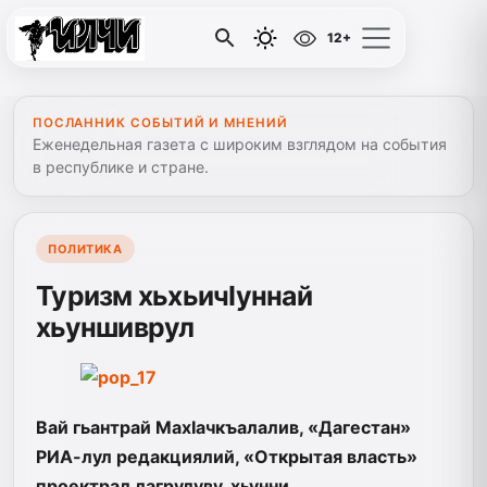
12+
ПОСЛАННИК СОБЫТИЙ И МНЕНИЙ
Еженедельная газета с широким взглядом на события
в республике и стране.
ПОЛИТИКА
Туризм хьхьичIуннай
хьуншиврул
Вай гьантрай МахIачкъалалив, «Дагестан»
РИА-лул редакциялий, «Открытая власть»
проектрал лагрулуву, хьунни