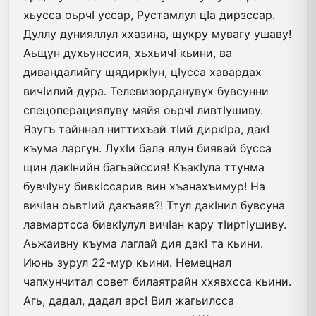
хьусса оьрчI уссар, Рустамлул цIа дирзссар.
Дуллу дунияллул ххазина, щукру мувагу ушаву!
Аьщун духьунссия, хьхьичI кьини, ва
дивандалийгу щядир­кIун, цIусса хавардах
вичIилий дура. Телевизорданувух бувсунни
спецоперациялуву мяйя оьрчI ливтIушиву.
Язугъ тайннал ни­ттихъай тIий диркIра, дакI
къума ларгун. ЛухIи бала ялун биявай бусса
щин дакIнийн багьайссия! КъакIула ттунма
бувчIуну бивкIссарив вин хъанахъимур! На
вичIан оьвтIий дакъаяв?! Ттул дакIнил бувсуна
лавмартсса бивкIулул вичIан кару тIиртIушиву.
Аьжаивну къума лаглай дия дакI та кьини.
Июнь зурул 22-мур кьини. Немецнал
чапхунчитал совет билаятрайн ххявхсса кьини.
Агь, дадал, дадал арс! Вил жагьилсса