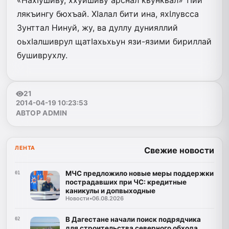
лякъингу бюхъай. ХIалал бити ина, яхIлувсса
Зунттал Нинуй, жу, ва дуллу дунияллий
оьхIалшиврул щатIахьхьун язи-язими бириллай
бушиврухлу.
21
2014-04-19 10:23:53
АВТОР ADMIN
ЛЕНТА
Свежие новости
МЧС предложило новые меры поддержки
01
пострадавших при ЧС: кредитные
каникулы и допвыходные
Новости
•
06.08.2026
В Дагестане начали поиск подрядчика
02
для строительства северного обхода