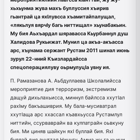
хьхьунма жува махъ буллуссия хъирив
гьантрай ца яхIлувсса хъамитайпалущал,
«лякьлуя вярчIу багь ниттищал» хьунабакьин.
Му бия Аьхъардал шяравасса Кьурбаннул душ
Халидова Рукьижат. Мунил ца акъа-акъасса
арс, хъунама сержант Рустам 2011 шинал июнь
зурул 22-нний Къизлардайсса
спецоперациялуву оьрмулуцIа увну ия.
П. Рамазанова
А. Аьбдуллаева
Школалийсса
мероприятие дия терроризм, экстремизм
дащуй дихьлахьисса, миннул байлсса ххутIал
рахIму бакъашиврия. Му бала-мусиватрал
ххутIаща арс хха­ссал къавхьусса Рустамлул
ниттийн, ссурваврайн ва кулпатрайн оьвкуну
бия. Ми циняв шайкун яхI буллай бия. ЯхI
буллай дия зунттал Нинугу. Амма жу га кьини