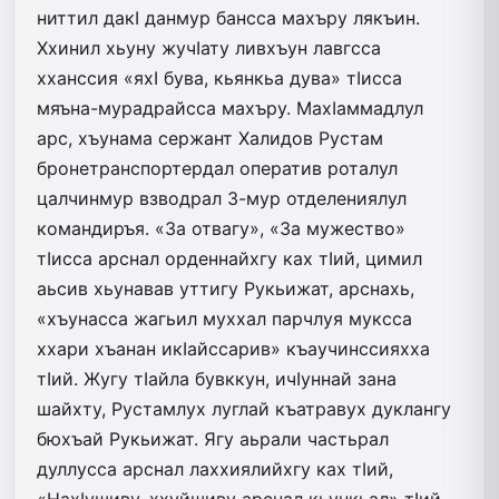
ниттил дакI данмур бансса махъру лякъин.
Ххинил хьуну жучIату ливхъун лавгсса
хханссия «яхI бува, кьянкьа дува» тIисса
мяъна-мурадрайсса махъру. МахIаммадлул
арс, хъунама сержант Халидов Рустам
бронетранспортердал оператив роталул
цалчинмур взводрал 3-мур отделениялул
командиръя. «За отвагу», «За мужество»
тIисса арснал орденнайхгу ках тIий, цимил
аьсив хьунавав уттигу Рукьижат, арснахь,
«хъунасса жагьил муххал парчлуя муксса
ххари хъанан икIайссарив» къаучинссияхха
тIий. Жугу тIайла бувккун, ичIу­ннай зана
шайхту, Рустамлух луглай къатравух дуклангу
бюхъай Рукьижат. Ягу аьрали частьрал
дуллусса арснал лаххиялийхгу ках тIий,
«НахIушиву, ххуйшиву арснал кьункьал» тIий