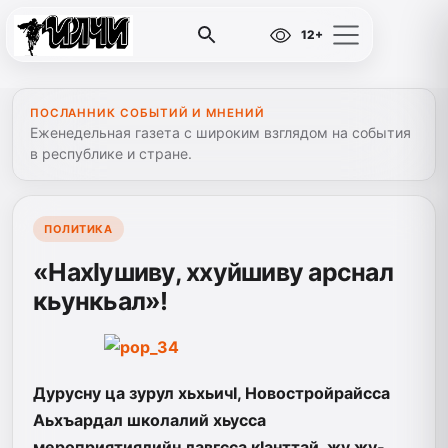
12+
ПОСЛАННИК СОБЫТИЙ И МНЕНИЙ
Еженедельная газета с широким взглядом на события
в республике и стране.
ПОЛИТИКА
«НахIушиву, ххуйшиву арснал
кьункьал»!
Дурусну ца зурул хьхьичI, Новостройрайсса
Аьхъардал школалий хьусса
мероприятиялийн лавгсса кIанттай, жу жу­