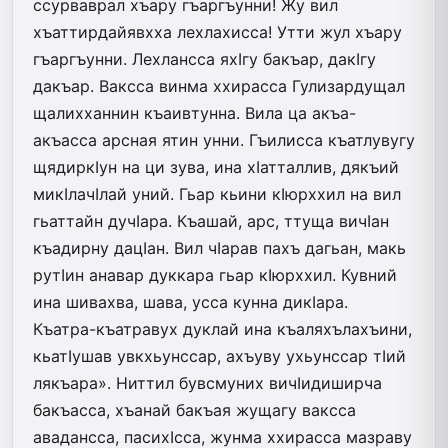
ссурваврал хъару гъаргъунни! Жу вил
хъаттирдайявхха лехлахисса! Утти жул хъару
гъаргъунни. Лехлансса яхIгу бакъар, дакIгу
дакъар. Ваксса винма ххирасса Гулизардущал
щалихханнин къаивтунна. Вила ца акъа-
акъасса арсная ятин унни. Гъилисса къатлувугу
щядир­кIун на ци зува, ина хIатталлив, дякъий
микIлачIлай уний. Гьар кьини кIюрххил на вил
гьаттайн дучIара. Къашай, арс, ттуща вичIан
къадирну дацIан. Вил чIарав пахъ дагьан, макь
рутIин анавар дуккара гьар кIюрххил. Кувний
ина шивахва, шава, усса кунна дикIара.
Къатра-къатравух дуклай ина къаляхълахъини,
кьатIушав увкхьунссар, ахъуву ухьунссар тIий
лякъара». Ниттил бувсмуних вичIи­диширча
бакъасса, хъанай бакъая жущагу ваксса
авадансса, пасихIсса, жунма ххирасса мазраву