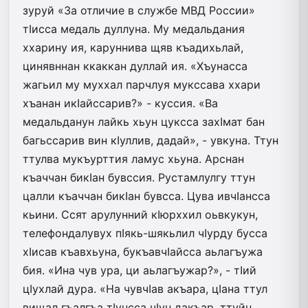
зуруй «За отличие в службе МВД России»
тIисса медаль дуллуна. Му медальдания
ххарину ия, каруннива щяв къадихьлай,
цинявннан кка­ккан дуллай ия. «Хъунасса
жагьил му муххал парчлуя мукссава ххари
хъанан икIайссарив?» - куссия. «Ва
медальданун лайкь хьун цуксса захIмат бан
багьссарив вин кIуллив, дадай», - увкуна. Ттун
ттулва му­къурттия ламус хьуна. Арснан
къаччан бикIан бувссия. Рустамлулгу ттун
цалли къаччан бикIан бувсса. Цува ивчIансса
кьини. Ссят арулунний кIюрххил оьвкукун,
телефондалувух пIякь-шякьлил чIурду бусса
хIисав къавхьуна, букъавчIайсса аьлагъужа
бия. «Ина чув ура, ци аьлагъужар?», - тIий
цIухлай дура. «На чувчIав акъара, цIана ттул
вищал гъалгъа тIунсса чIун дакъар, ттуйн