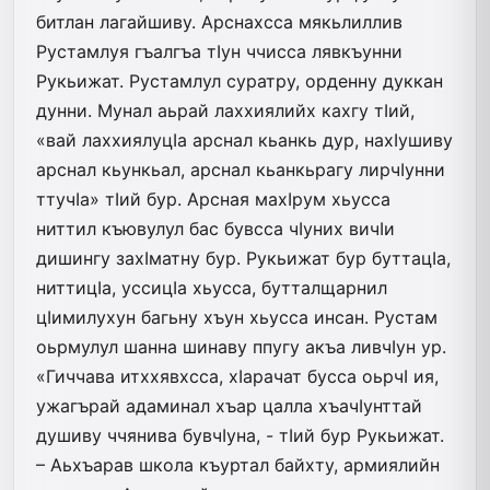
битлан лагайшиву. Арснахсса мякьлиллив
Рустамлуя гъалгъа тIун ччисса лявкъунни
Рукьижат. Рустамлул суратру, орденну дуккан
дунни. Мунал аьрай лаххиялийх кахгу тIий,
«вай лаххиялуцIа арснал кьанкь дур, нахIушиву
арснал кьункьал, арснал кьанкьрагу лирчIунни
ттучIа» тIий бур. Арсная махIрум хьусса
ниттил къювулул бас бувсса чIуних вичIи
дишингу захIматну бур. Рукьижат бур буттацIа,
ниттицIа, уссицIа хьусса, бутталщарнил
цIимилухун багьну хъун хьусса инсан. Рустам
оьрмулул шанна шинаву ппугу акъа ливчIун ур.
«Гиччава итххявхсса, хIарачат бусса оьрчI ия,
ужагърай адаминал хъар цалла хъачIунттай
душиву ччянива бувчIуна, - тIий бур Рукьижат.
– Аьхъарав школа къуртал байхту, армиялийн