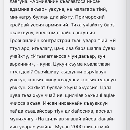
лавгуна. «Армиялийн къалавгсса инсан
адамина акъар» увкуна, на малагара тIий,
миннатру буллан дикIайхту. Приморский
крайрай уссия армиялий. Тиха учIайхту барз
къавхьуну, военкоматрайн лавгун ия
Грознайлийн контрактрай гьан увара тIий. «Я
ттул арс, игьалагу, ца-кIива барз шаппа бува»
учайхту, «Игьалаглансса чIун дакъар, зун
аьркинни», - куна. Цукун къума къалаглави
ттул дакI? ОьрчIшиву къадунни оьрчIавун
увккун, жагьилшиву къадунни жагьилтуравун
увккун. ЗахIмат буллай хъуна хьуссия. Цала
цува гьаз хьун ччай ия, щилчIав хьхьичI ацIан
ччисса акъая. Инсан инсаннайн къаув­ккун
пайда къашайссар тIун дикIайссияв, арснал
мунихунгу «На щилчIав ялавай айсса кIанайн
иян увара» учайва. Мунан 2000 шинал май