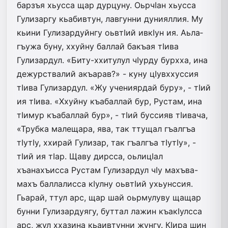
барзъя хьусса щар дурцуну. ОьрчIан хьусса
Гулизаргу кьабивтун, лавгунни дунияллия. Му
кьини Гулизардуйнгу оьвтIий ивкIун ия. Аьла­
гъужа буну, ххуйну баллай бакъая тIива
Гулизардул. «Биту-ххитулул чIурду бурхха, ина
дежурствалий акъарав?» - куну цIувххуссия
тIива Гулизардул. «Жу учениярдай буру», - тIий
ия тIива. «Ххуйну къабаллай бур, Рустам, ина
тIимур къабаллай бур», - тIий буссияв тIивача,
«Трубка малещара, ява, так ттущал гъалгъа
тIутIу, ххирай Гулизар, так гъалгъа тIутIу», -
тIий ия тIар. Щаву дирсса, оьлицIал
хъанахъисса Рустам Гулизардул чIу махъва-
махъ баллалисса кIулну оьвтIий ухьунссия.
Гьарай, ттул арс, щар шай оьрмулуву щащар
бунни Гулизардуягу, буттал лажин къакIулсса
арс, жул ххазина кьаивтунни жунгу. КIира шин