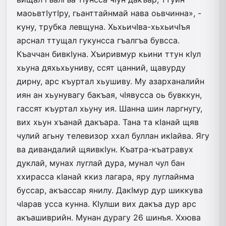
маоьвтIутIру, гьанттайнмай нава оьвчинна», -
куну, трубка левщуна. ХьхьичIва-хьхьичIъя
арснал ттущал гукунсса гъалгъа бувсса.
Къаччан бивкIуна. Хъиривмур кьини ттун кIул
хьуна дяхьхьуниву, ссят цанний, щавурду
дирну, арс къуртал хьушиву. Му азарханалийн
иян ан хьунувагу бакъая, чIявусса оь бувккун,
гассят къуртал хьуну ия. Шанна шин ларгнугу,
вих хьун хъанай дакъара. Тана та кIанай щяв
чулий агьну телевизор ххал буллан икIайва. Ягу
ва дивандалий щяивкIун. Къатра-къатравух
дук­лай, мунах луглай дура, мунал чул бан
ххирасса кIанай ккиз лагара, яру луглайнма
буссар, акъассар янилу. ДакIмур дур шиккува
чIарав усса кунна. КIулши вих дакъа дур арс
акъашиврийн. Мунан дурагу 26 шинъя. Ххюва