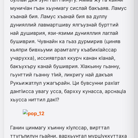
муничIан гъан хьунмагу сислай бакъаяв. Ламус
хъанай бия. Ламус хъанай бия ва дуллу
дунияллий лавмартшиву ялгъузнай бурттий
най душиврия, язи-язими дунияллия лаглай
бушиврия. Чувнайн ка гьаз дурмирив (циняв
кьяпри бивхьуми арамталгу къабикIайссар
учарухха), иссиявт­рал ккурч канан кIанай,
бакъухъру канай бушиврия. ХIакьину гьанну,
гьунттий гьанну тIий, ликригу най дакъая
Рукьижатлул ужагърайн. Ци бувсунни рахIат
дантIисса увагу усса, бархху кунасса, арснацIа
хьусса ниттил дакI?
Ганин цинмагу хъинну кIулссар, вирттал
ттугълилун гьайни, вархьунтал мурцIуккуттаха