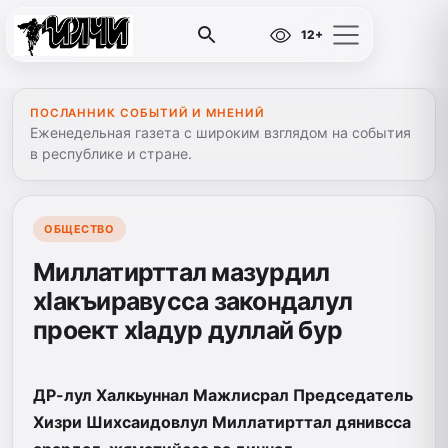
12+
ПОСЛАННИК СОБЫТИЙ И МНЕНИЙ
Еженедельная газета с широким взглядом на события
в республике и стране.
ОБЩЕСТВО
Миллатирттал мазурдил
хIакъиравусса закондалул
проект хIадур дуллай бур
ДР-лул Халкьуннал Мажлисрал Председатель
Хизри Шихсаидовлул Миллатирттал дянивсса