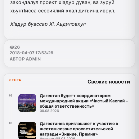
закондалул проект хIадур дуван, ва зуруй
хьунтIисса сессиялий ххал дигьиншиврул.
ХIадур бувссар
ХI. Аьдиловлул
26
2018-04-07 17:53:28
АВТОР ADMIN
ЛЕНТА
Свежие новости
Дагестан будетт координатором
01
международной акции «Чистый Каспий –
общая ответственность»
08.08.2026
Дагестанев приглашают к участию в
02
шестом сезоне просветительской
награды «Знание. Премия»
Новости
•
08.08.2026