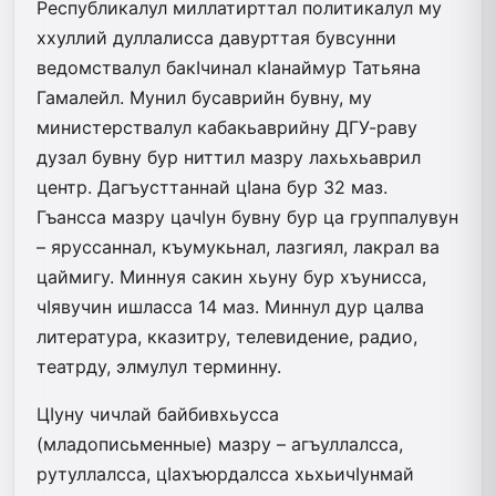
Республикалул миллатирттал политикалул му
ххуллий дуллалисса давурттая бувсунни
ведомствалул бакIчинал кIанаймур Татьяна
Гамалейл. Мунил бусаврийн бувну, му
министерствалул кабакьаврийну ДГУ-раву
дузал бувну бур ниттил мазру лахьхьаврил
центр. Дагъусттаннай цIана бур 32 маз.
Гъансса мазру цачIун бувну бур ца группалувун
– яруссаннал, къумукьнал, лазгиял, лакрал ва
цаймигу. Миннуя сакин хьуну бур хъуни­сса,
чIявучин ишласса 14 маз. Миннул дур цалва
литература, кказитру, телевидение, радио,
театрду, элмулул терминну.
ЦIуну чичлай байбивхьусса
(младописьменные) мазру – агъуллалсса,
рутуллалсса, цIахъюрдалсса хьхьичIунмай