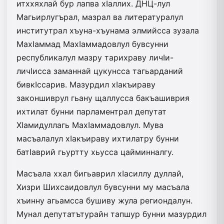
итххяхлай бур лапва хIаллих. ДНЦ-лул
Магьирлугърал, мазрал ва литературалул
институтрал хъуна-хъунама элмийсса зузала
МахIаммад МахIаммадовлул бувсунни
республикалул мазру тарихраву личIи-
личIисса заманнай цукунсса тагьарданий
бивкIссарив. Мазурдил хIакъираву
законшиврул гьану щаллусса бакъашиврия
ихтилат бунни парламентрал депутат
ХIамидуллагь МахIаммадовлул. Мува
масъалалул хIакъираву ихтилатру бунни
батIаврий гьуртту хьусса цайминналгу.
Масъала ххал бигьаврил хIа­силлу дуллай,
Хизри Шихсаидовлул бувсунни му масъала
хъинну агьамсса бушиву жула региондалун.
Мунал депутатътурайн тапшур бунни мазурдил