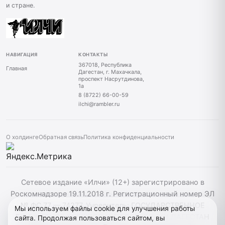
и стране.
НАВИГАЦИЯ
КОНТАКТЫ
367018, Республика
Главная
Дагестан, г. Махачкала,
проспект Насрутдинова,
1а
8 (8722) 66-00-59
ilchi@rambler.ru
О холдинге
Обратная связь
Политика конфиденциальности
Сетевое издание «Илчи» (12+) зарегистрировано в
Роскомнадзоре 19.11.2018 г. Регистрационный номер ЭЛ
№ ФС 77 — 74277. Учредитель: ГОСУДАРСТВЕННОЕ
Мы используем файлы cookie для улучшения работы
БЮДЖЕТНОЕ УЧРЕЖДЕНИЕ РЕСПУБЛИКИ ДАГЕСТАН
сайта. Продолжая пользоваться сайтом, вы