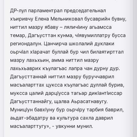
ДР-лул парламентрал председательнал
хъиривчу Елена Мельниковал бусаврийн бувну,
ниттил мазру ябаву – ляличIину агьамсса
темар, Дагъусттан кунма, чIявумиллатру бусса
региондалун. Цанчирча школалий дуклаки
оьрчIал хIарачат буллай бур чил билаятирттал
мазру лахьхьин, амма ниттил мазру
лахьхьаврих къулагъас лапра чан дурну дур.
Дагъусттаннай ниттил мазру буруччаврил
масъаларттах цуксса къулагъас дуллай бурив,
муксса цалий дарцIусса тагьар дикIантIиссар
Дагъусттаннайгу, щалва Аьрасатнавугу.
МуницIун бавхIуну бур оьрчIру тарбия баврил,
аьдат-эбадатру ва культура сахла даврил
масъаларттугу», - увкунни мунил.