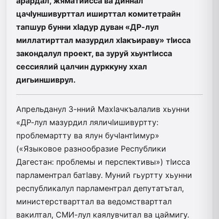
арардал, жяматийсса ва диннал
цачIуншивурттал иширттал комитетрайн
тапшур бунни хIадур дуван «ДР-лул
миллатирттал мазурдил хIакъираву» тIисса
закондалул проект, ва зуруй хьунтIисса
сессиялий цалчин дурккуну ххал
дигьиншиврул.
Апрельданул 3-нний МахIач­къалалив хьунни
«ДР-лул мазурдил ляличIишивуртту:
проблемартту ва ялун бучIантIимур»
(«Языковое разнообразие Республики
Дагестан: проблемы и перспективы») тIисса
парламентрал батIаву. Муний гьуртту хьунни
республикалул парламентрал депутатътал,
министерстварттал ва ведомстварттал
вакилтал, СМИ-лул каялувчитал ва цаймигу.