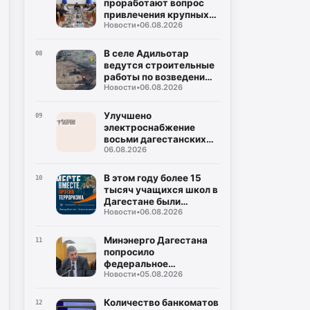
проработают вопрос
привлечения крупных
Новости
•
06.08.2026
нефтяных компаний на
региональный рынок
В селе Адильотар
08
ведутся строительные
работы по возведению
Новости
•
06.08.2026
новой школы и
площадки для мини-
футбола
Улучшено
09
электроснабжение
восьми дагестанских
06.08.2026
населенных пунктов
благодаря
модернизации
В этом году более 15
10
подстанции
тысяч учащихся школ в
Дагестане были
Новости
•
06.08.2026
вовлечены в
мероприятия по
социальной
Минэнерго Дагестана
11
профилактике
попросило
федеральное
Новости
•
05.08.2026
ведомство содействия
в поставках
оплаченного топлива на
Количество банкоматов
12