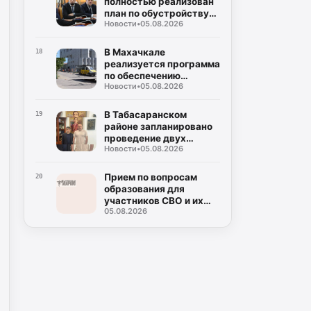
полностью реализован
план по обустройству
Новости
•
05.08.2026
площадок для сбора
твердых коммунальных
отходов
В Махачкале
18
реализуется программа
по обеспечению
Новости
•
05.08.2026
безопасности
дорожного движения
вблизи школ и детских
В Табасаранском
19
садов
районе запланировано
проведение двух
Новости
•
05.08.2026
республиканских
соревнований
Прием по вопросам
20
образования для
участников СВО и их
05.08.2026
семей пройдет в
Махачкале