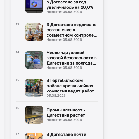
АЗС
в Дагестане за год
увеличилось на 28,6%
Новости
•
05.08.2026
В Дагестане подписано
13
соглашение о
совместном контроле
Новости
•
05.08.2026
за выборами
Число нарушений
14
газовой безопасности в
Дагестане за полгода
Новости
•
05.08.2026
сократилось вдвое
В Гергебильском
15
районе чрезвычайная
комиссия ведет работу
05.08.2026
по оценке последствий
наводнений
16
Промышленность
Дагестана растет
Новости
•
05.08.2026
В Дагестане почти
17