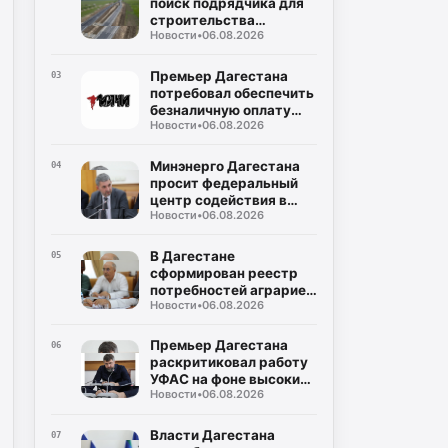
поиск подрядчика для
строительства
Новости
•
06.08.2026
северного обхода
Махачкалы
Премьер Дагестана
03
потребовал обеспечить
безналичную оплату
Новости
•
06.08.2026
проезда во всем
общественном
транспорте
Минэнерго Дагестана
04
просит федеральный
центр содействия в
Новости
•
06.08.2026
поставках оплаченного
топлива на АЗС
В Дагестане
05
сформирован реестр
потребностей аграриев
Новости
•
06.08.2026
в ГСМ на период
полевых работ
Премьер Дагестана
06
раскритиковал работу
УФАС на фоне высоких
Новости
•
06.08.2026
цен на топливо
Власти Дагестана
07