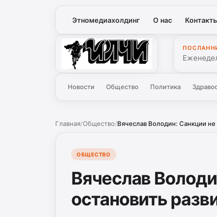
Этномедиахолдинг
О нас
Контакт
ПОСЛАНН
Илчи
Еженедел
Новости
Общество
Политика
Здраво
Главная
/
Общество
/
Вячеслав Володин: Санкции не 
ОБЩЕСТВО
Вячеслав Володи
остановить разв