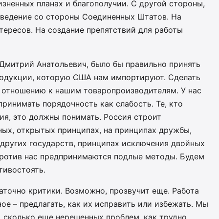
изненных планах и благополучии. С другой стороны,
оведение со стороны Соединенных Штатов. На
ересов. На создание препятствий для работы
, Дмитрий Анатольевич, было бы правильно принять
одукции, которую США нам импортируют. Сделать
о отношению к нашим товаропроизводителям. У нас
принимать порядочность как слабость. Те, кто
я, это должны понимать. Россия строит
ых, открытых принципах, на принципах дружбы,
 других государств, принципах исключения двойных
 против нас предпринимаются подлые методы. Будем
тивостоять.
таточно критики. Возможно, прозвучит еще. Работа
ое – предлагать, как их исправить или избежать. Мы
, сколько еще нерешенных проблем, как трудно