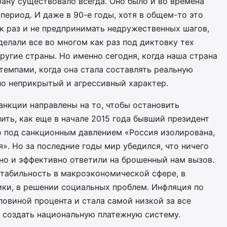
рану существовало всегда. Оно было и во времена
период. И даже в 90-е годы, хотя в общем-то это
к раз и не предпринимать недружественных шагов,
делали все во многом как раз под диктовку тех
ругие страны. Но именно сегодня, когда наша страна
темпами, когда она стала составлять реальную
ло неприкрытый и агрессивный характер.
нкции направлены на то, чтобы остановить
ить, как еще в начале 2015 года бывший президент
о под санкционным давлением «Россия изолирована,
». Но за последние годы мир убедился, что ничего
но и эффективно ответили на брошенный нам вызов.
стабильность в макроэкономической сфере, в
ики, в решении социальных проблем. Инфляция по
ловиной процента и стала самой низкой за все
ь создать национальную платежную систему.