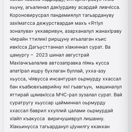
хьуну, агьалинал дакIурдиву асардай ливчIсса.
Короновирусрал пандемиялул тагьардануву
захIматсса дежурствардая махъ «ЯтIул
зоналува» уккавривун, азарханалул жанахIраву
чIирайн ттиликI рирщуну игьалаган къис
ивкIсса Дагъусттаннал хIакиннал сурат. Ва
цамургу – 2023 шинал августрай
МахIачкъалалив автозаправка пIякь кусса
апатIрал ишру бухлаган буллай, ухха-азу
хьусса, чIявусса инсантурал ­оьрмурду ххассал
бан къабювхъаврийну яхI гъавгъун, машиналул
яттирай щяивкIсса МЧС-рал зузалал сурат. Вай
суратругу хьуссар цайминнал оьрмурду
ххассал баврил ххуллий цалами оьрмурдай
хIайп къакусса виричушиврул лишанну.
ХIакьинусса тагьарданул цIунилгу ккаккан