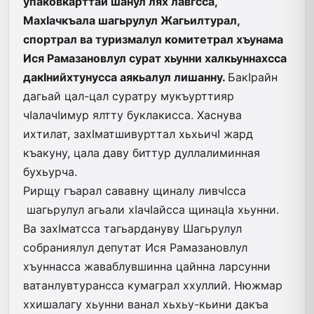
упаковкарттай шанул лях лавгсса,
МахIачкъала шагьрулул Жагьилтурал,
спортрал ва туризмалул комитетрал хъунама
Ися Рамазановлул сурат хьунни халкьуннахсса
дакIнийхтунусса аякьалул лишанну.
БакIрайн
дагьай цал-цал суратру мукъурттияр
чIалачIимур ялтту буклакисса. Хаснува
ихтилат, захIматшивурттал хьхьичI жард
къакуну, цала даву биттур дуллалиминная
бухьурча.
Рирщу гъарал сававну щиналу ливчIсса
шагьрулул агьали хIачIайсса щинацIа хьунни.
Ва захIматсса тагьардануву Шагьрулул
собраниялул депутат Ися Рамазановлул
хъуннасса жаваблувшинна цайнна ларсунни
ватанлувтурансса кумаграл ххуллий. Нюжмар
ххишалагу хьунни ванал хьхьу-кьини дакъа