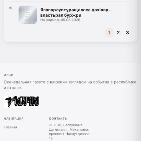
05
Ялапарлувтуращалсса дахIаву –
властьрал буржри
На родном
•
05.08.2026
1
2
3
ИЛЧИ
Еженедельная газета с широким взглядом на события в республике
и стране.
НАВИГАЦИЯ
КОНТАКТЫ
367018, Республика
Главная
Дагестан, г. Махачкала,
проспект Насрутдинова,
1а