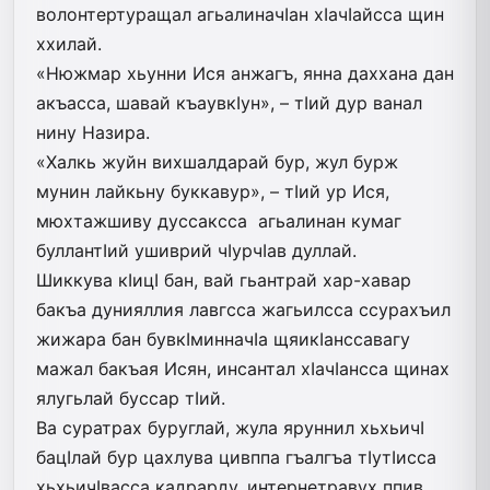
волонтертуращал агьалиначIан хIачIайсса щин
ххилай.
«Нюжмар хьунни Ися анжагъ, янна даххана дан
акъасса, шавай къаувкIун», – тIий дур ванал
нину Назира.
«Халкь жуйн вихшалдарай бур, жул бурж
мунин лайкьну буккавур», – тIий ур Ися,
мюхтажшиву дуссаксса агьалинан кумаг
буллантIий ушиврий чIурчIав дуллай.
Шиккува кIицI бан, вай гьантрай хар-хавар
бакъа дунияллия лавгсса жагьилсса ссурахъил
жижара бан бувкIминначIа щяикIанссавагу
мажал бакъая Исян, инсантал хIачIансса щинах
ялугьлай буссар тIий.
Ва суратрах буруглай, жула яруннил хьхьичI
бацIлай бур цахлува цивппа гъалгъа тIутIисса
хьхьичIвасса кадрарду, интернетравух ппив