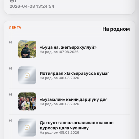
1
2026-04-08 13:24:54
ЛЕНТА
На родном
01
«Буца на, жегъирххуллуй»
На родном
•
07.08.2026
02
Ихтиярдал хIакъиравусса кумаг
На родном
•
06.08.2026
03
«Бузмалий» кьини дарцIуну дия
На родном
•
06.08.2026
04
Дагъусттаннал агьалинал ккаккан
дурссар цала чувшиву
На родном
•
05.08.2026