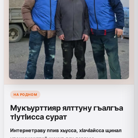
НА РОДНОМ
Мукъурттияр ялттуну гъалгъа
тIутIисса сурат
Интернетраву ппив хьусса, хIачIайсса щинал