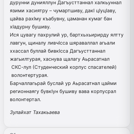
дурунни дунияллун Дагъусттаннал халкьуннал
язими хасиятру – чумартшиву, дакI цIуцIаву,
цайва рахIму къабувну, цаманан кумаг бан
хIадурну бушиву.
Ися цувагу пахрулий ур, бартхьхьирирду ялтту
лавгун, щиналу ливчIсса шяраваллал агьали
ххассал буллай бивкIсса Дагъусттаннал
жагьилтурая, хаснува щалагу Аьрасатнал
СКС-лул (Студенческий корпус спасателей)
волонтертурая.
Барчаллагьрай буслай ур ­Аьрасатнал цайми
регионнаягу бувкIун бушиву вава корпусрал
волонтертал.
Зулайхат Тахакьаева