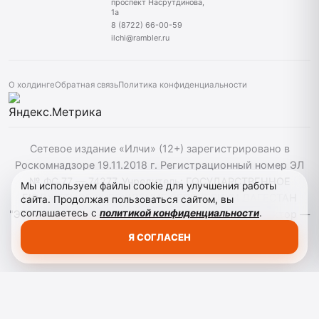
проспект Насрутдинова,
1а
8 (8722) 66-00-59
ilchi@rambler.ru
О холдинге
Обратная связь
Политика конфиденциальности
Сетевое издание «Илчи» (12+) зарегистрировано в
Роскомнадзоре 19.11.2018 г. Регистрационный номер ЭЛ
№ ФС 77 — 74277. Учредитель: ГОСУДАРСТВЕННОЕ
Мы используем файлы cookie для улучшения работы
БЮДЖЕТНОЕ УЧРЕЖДЕНИЕ РЕСПУБЛИКИ ДАГЕСТАН
сайта. Продолжая пользоваться сайтом, вы
соглашаетесь с
политикой конфиденциальности
.
"ЭТНОМЕДИАХОЛДИНГ "ДАГЕСТАН". Главный редактор —
Кардашов Р. А. При использовании материалов сайта
Я СОГЛАСЕН
активная гиперссылка на ilchi.info обязательна.