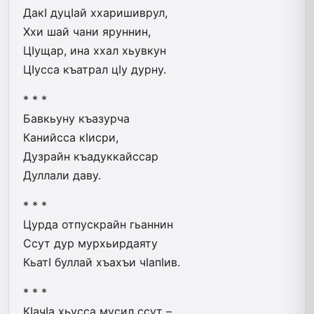
ДакI дуцIай ххаришиврул,
Ххи шай чани яруннин,
ЦIущар, ина ххал хьувкун
ЦIусса къатрал цIу дурну.
* * *
Бавкьуну къазурча
Канийсса кIисри,
Дузрайн къадуккайссар
Дуллали даву.
* * *
Цурда отпускрайн гьаннин
Ссут дур мурхьирдаяту
КьатI буллай хъахъи чIапIив.
* * *
КIачIа хьусса мусил ссут –