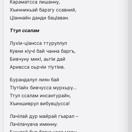
Караматсса лишанну,
Хъинникьай барзгу ссавний,
ЦIаннайн данди бацIаван.
Ттул ссалам
ЛухIи-цIансса ттуруллул
Кувни кIучI бай чанна баргъ,
Бивчуну микI, аьтIи дай
Аривсса оьрчIи тIутIив.
Бурандалул лиян бай
ТIутIайх бивчусса мурхьру…
Ттул ссалам инсантурайн,
Хъиншиврул вибувцIусса!
ЛачIлай дур майрай гъарал –
ЛачIлачувча иминну.
Бишлай бур бявкъусса марч –