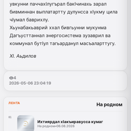
увкунни паччахIлугърал бакIчинахь зарал
бивминнан выплатартту дулунсса хIукму цила
чIумал баврихлу.
Хьунабакьаврий ххал бивгьунни мукунма
Дагъусттаннал энергосистема зузаврил ва
коммунал бутIул тагьарданул масъаларттугу.
ХI. Аьдилов
4
2026-05-06 23:04:19
ЛЕНТА
На родном
01
Ихтиярдал хIакъиравусса кумаг
На родном
•
06.08.2026