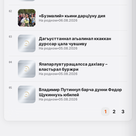
02
«Бузмалий» кьини дарцIуну дия
На родном
•
06.08.2026
03
Дагъусттаннал агьалинал ккаккан
дурссар цала чувшиву
На родном
•
05.08.2026
04
Ялапарлувтуращалсса дахIаву –
властьрал буржри
На родном
•
05.08.2026
05
Владимир Путиннул барча дунни Федор
Щукиннухь юбилей
На родном
•
05.08.2026
1
2
3