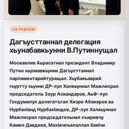
НА РОДНОМ
Дагъусттаннал делегация
хьунабавкьунни В.Путиннущал
Москавлив Аьрасатнал президент Владимир
Путин хьунаавкьунни Дагъусттаннал
парламентарийтуращал. Хьубакьаврий
гьуртту хьунни ДР-лул Халкьуннал Мажлисрал
председатель Заур Аскандаров, АьФ-лул
Госдумалул делегатътал Хизри Абакаров ва
НурбахIанд НурбахIандов, ДР-лул Халкьуннал
Мажлисрал председательнал хъиривчу
Камил Давдиев, МахIачкъалаллал бакIчи