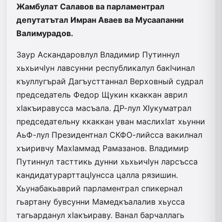
Жамбулат Салавов ва парламентрал
депутатътал Имран Аваев ва Мусаапанни
Валимурадов.
Заур Аскандаровлул Владимир Путиннул
хьхьичIун лавсунни республикалул бакIчинал
къуллугърай Дагъусттаннал Верховный судрал
председатель Федор Щукин ккаккан аврил
хIакъиравусса масъала. ДР-лул ХIукуматрал
председательну ккаккан уван маслихIат хьунни
АьФ-лул Президентнал СКФО-лийсса вакилнал
хъиривчу МахIаммад Рамазанов. Владимир
Путиннул тасттикь дунни хьхьичIун ларсъсса
кандидатурарттацIунсса цалла рязишин.
Хьунабакьаврий парламентрал спикернал
гьартану бувсунни Мамедкъалалив хьусса
тагьарданул хIакъираву. Ванал барчаллагь