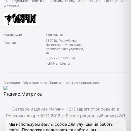
Еженедельная газета с широким взглядом на события в республике
и стране.
НАВИГАЦИЯ
КОНТАКТЫ
367018, Республика
Главная
Дагестан, г. Махачкала,
проспект Насрутдинова,
1а
8 (8722) 66-00-59
ilchi@rambler.ru
О холдинге
Обратная связь
Политика конфиденциальности
Сетевое издание «Илчи» (12+) зарегистрировано в
Роскомнадзоре 19.11.2018 г. Регистрационный номер ЭЛ
№ ФС 77 — 74277. Учредитель: ГОСУДАРСТВЕННОЕ
Мы используем файлы cookie для улучшения работы
БЮДЖЕТНОЕ УЧРЕЖДЕНИЕ РЕСПУБЛИКИ ДАГЕСТАН
сайта. Продолжая пользоваться сайтом, вы