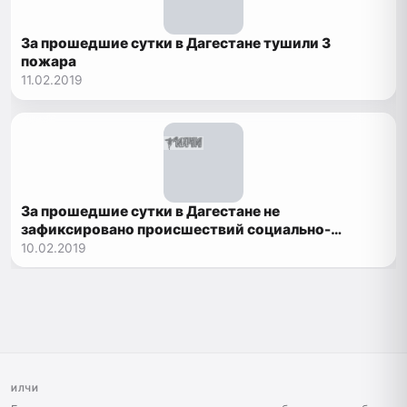
За прошедшие сутки в Дагестане тушили 3
пожара
11.02.2019
За прошедшие сутки в Дагестане не
зафиксировано происшествий социально-
значимого характера
10.02.2019
ИЛЧИ