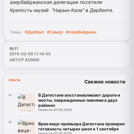
азербайджанская делегации посетили
Крепость-музей "Нарын-Кала" в Дербенте.
Темы:
#Дербент
#Самур
#Азербайджан
31
2019-02-09 11:16:45
АВТОР ADMIN
ЛЕНТА
Свежие новости
В Дагестане восстанавливают дороги и
01
мосты, поврежденные ливнями в двух
районах
Новости
•
07.08.2026
02
Врио вице-премьера Дагестана проверил
готовность четырех школ к 1 сентября
Новости
•
07.08.2026