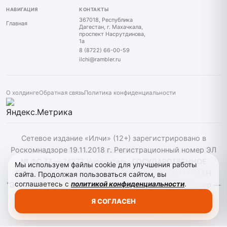
НАВИГАЦИЯ
КОНТАКТЫ
367018, Республика
Главная
Дагестан, г. Махачкала,
проспект Насрутдинова,
1а
8 (8722) 66-00-59
ilchi@rambler.ru
О холдинге
Обратная связь
Политика конфиденциальности
Сетевое издание «Илчи» (12+) зарегистрировано в
Роскомнадзоре 19.11.2018 г. Регистрационный номер ЭЛ
№ ФС 77 — 74277. Учредитель: ГОСУДАРСТВЕННОЕ
Мы используем файлы cookie для улучшения работы
БЮДЖЕТНОЕ УЧРЕЖДЕНИЕ РЕСПУБЛИКИ ДАГЕСТАН
сайта. Продолжая пользоваться сайтом, вы
соглашаетесь с
политикой конфиденциальности
.
"ЭТНОМЕДИАХОЛДИНГ "ДАГЕСТАН". Главный редактор —
Кардашов Р. А. При использовании материалов сайта
Я СОГЛАСЕН
активная гиперссылка на ilchi.info обязательна.