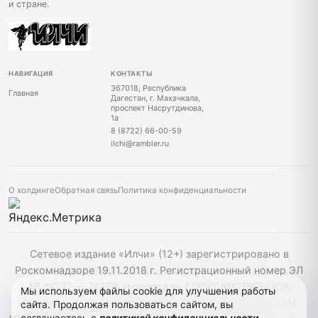
и стране.
НАВИГАЦИЯ
КОНТАКТЫ
367018, Республика
Главная
Дагестан, г. Махачкала,
проспект Насрутдинова,
1а
8 (8722) 66-00-59
ilchi@rambler.ru
О холдинге
Обратная связь
Политика конфиденциальности
Сетевое издание «Илчи» (12+) зарегистрировано в
Роскомнадзоре 19.11.2018 г. Регистрационный номер ЭЛ
№ ФС 77 — 74277. Учредитель: ГОСУДАРСТВЕННОЕ
Мы используем файлы cookie для улучшения работы
БЮДЖЕТНОЕ УЧРЕЖДЕНИЕ РЕСПУБЛИКИ ДАГЕСТАН
сайта. Продолжая пользоваться сайтом, вы