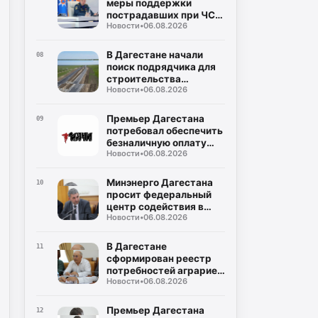
меры поддержки
пострадавших при ЧС:
Новости
•
06.08.2026
кредитные каникулы и
допвыходные
В Дагестане начали
08
поиск подрядчика для
строительства
Новости
•
06.08.2026
северного обхода
Махачкалы
Премьер Дагестана
09
потребовал обеспечить
безналичную оплату
Новости
•
06.08.2026
проезда во всем
общественном
транспорте
Минэнерго Дагестана
10
просит федеральный
центр содействия в
Новости
•
06.08.2026
поставках оплаченного
топлива на АЗС
В Дагестане
11
сформирован реестр
потребностей аграриев
Новости
•
06.08.2026
в ГСМ на период
полевых работ
Премьер Дагестана
12