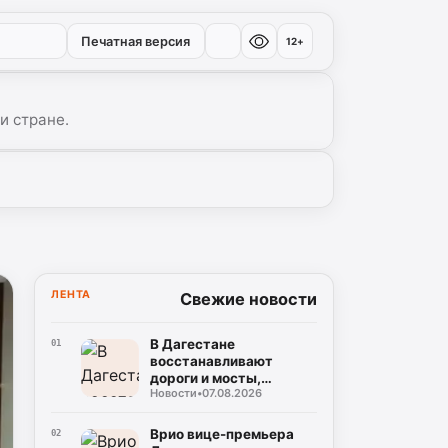
Печатная версия
12+
и стране.
ЛЕНТА
Свежие новости
В Дагестане
01
восстанавливают
дороги и мосты,
Новости
•
07.08.2026
поврежденные ливнями
в двух районах
Врио вице-премьера
02