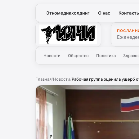
Этномедиахолдинг
О нас
Контакт
ПОСЛАНН
Илчи
Еженедел
Новости
Общество
Политика
Здраво
Главная
/
Новости
/
Рабочая группа оценила ущерб от