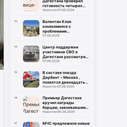
Дагестана проверил
готовность четырех
Новости
•
07.08.2026
школ к 1 сентября
Валентин Клок
03
ознакомился с
проблемами
07.08.2026
водоснабжения
Буйнакска и
Буйнакского района
Центр поддержки
04
участников СВО в
Дагестане рассмотрел
07.08.2026
около тысячи запросов
В составе поезда
05
Дербент – Москва ,
появятся двенадцать
Новости
•
07.08.2026
новых плацкартных
вагонов
Премьер Дагестана
06
вручил награды
борцам, завоевавшим
Новости
•
06.08.2026
20 медалей на
чемпионате России
МЧС предложило новые
07