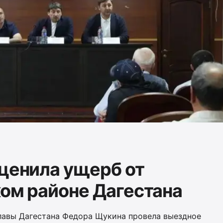
оценила ущерб от
ком районе Дагестана
главы Дагестана Федора Щукина провела выездное