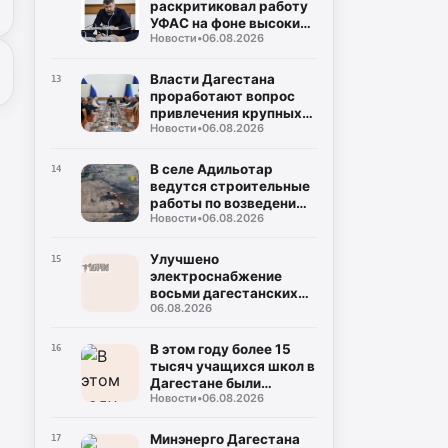
раскритиковал работу
УФАС на фоне высоких
Новости
•
06.08.2026
цен на топливо
Власти Дагестана
13
проработают вопрос
привлечения крупных
Новости
•
06.08.2026
нефтяных компаний на
региональный рынок
В селе Адильотар
14
ведутся строительные
работы по возведению
Новости
•
06.08.2026
новой школы и
площадки для мини-
футбола
Улучшено
15
электроснабжение
восьми дагестанских
06.08.2026
населенных пунктов
благодаря
модернизации
В этом году более 15
16
подстанции
тысяч учащихся школ в
Дагестане были
Новости
•
06.08.2026
вовлечены в
мероприятия по
социальной
Минэнерго Дагестана
17