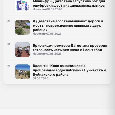
Минцифры Дагестана запустило бот для
оцифровки шести национальных языков
Новости
•
08.08.2026
В Дагестане восстанавливают дороги и
03
мосты, поврежденные ливнями в двух
районах
Новости
•
07.08.2026
04
Врио вице-премьера Дагестана проверил
готовность четырех школ к 1 сентября
Новости
•
07.08.2026
Валентин Клок ознакомился с
05
проблемами водоснабжения Буйнакска и
Буйнакского района
07.08.2026