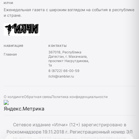
ИЛЧИ
Еженедельная газета с широким взглядом на события в республике
и стране.
НАВИГАЦИЯ
КОНТАКТЫ
367018, Республика
Главная
Дагестан, г. Махачкала,
проспект Насрутдинова,
1а
8 (8722) 66-00-59
ilchi@rambler.ru
О холдинге
Обратная связь
Политика конфиденциальности
Сетевое издание «Илчи» (12+) зарегистрировано в
Роскомнадзоре 19.11.2018 г. Регистрационный номер ЭЛ
№ ФС 77 — 74277. Учредитель: ГОСУДАРСТВЕННОЕ