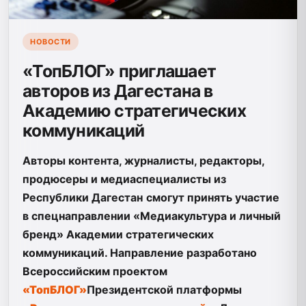
НОВОСТИ
«ТопБЛОГ» приглашает
авторов из Дагестана в
Академию стратегических
коммуникаций
Авторы контента, журналист
ы, редактор
ы,
продюсер
ы и медиаспециалист
ы из
Республики Дагестан
смогут принять участие
в спецнаправлении «Медиакультура и личный
бренд»
Академии стратегических
коммуникаций. Направление разработано
Всероссийски
м проект
ом
«ТопБЛОГ»
Президентской платформы