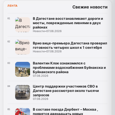
ЛЕНТА
Свежие новости
В Дагестане восстанавливают дороги и
01
мосты, поврежденные ливнями в двух
районах
Новости
•
07.08.2026
02
Врио вице-премьера Дагестана проверил
готовность четырех школ к 1 сентября
Новости
•
07.08.2026
Валентин Клок ознакомился с
03
проблемами водоснабжения Буйнакска и
Буйнакского района
07.08.2026
Центр поддержки участников СВО в
04
Дагестане рассмотрел около тысячи
запросов
07.08.2026
В составе поезда Дербент – Москва ,
05
появятся двенадцать новых