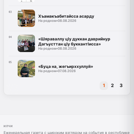
03
Хъамакъабитайсса асарду
На родном
•
08.08.2026
04
«Шяраваллу цIу дуккан даврийнур
Дагъусттан цIу буккантIисса»
На родном
•
08.08.2026
05
«Буца на, жегъирххуллуй»
На родном
•
07.08.2026
1
2
3
ИЛЧИ
Еженедельная газета с широким взглядом на события в республике