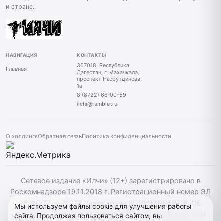
и стране.
НАВИГАЦИЯ
КОНТАКТЫ
367018, Республика
Главная
Дагестан, г. Махачкала,
проспект Насрутдинова,
1а
8 (8722) 66-00-59
ilchi@rambler.ru
О холдинге
Обратная связь
Политика конфиденциальности
Сетевое издание «Илчи» (12+) зарегистрировано в
Роскомнадзоре 19.11.2018 г. Регистрационный номер ЭЛ
№ ФС 77 — 74277. Учредитель: ГОСУДАРСТВЕННОЕ
Мы используем файлы cookie для улучшения работы
БЮДЖЕТНОЕ УЧРЕЖДЕНИЕ РЕСПУБЛИКИ ДАГЕСТАН
сайта. Продолжая пользоваться сайтом, вы