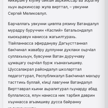
никирангу кIулну бикIан аьркинссар ва эбратну
хьун аьркинссар жула вирттал, – увкунни
Сергей Меликовлул.
Барчаллагь увкунни цивппа рязину Ватандалул
мурадру буруччин «Каспий» батальондалул
кьюкьравун нанисса жагьилтурахь.
ТIайланнасса эфирдануву Дагъусттаннал
бакIчинал жавабру дуллунни дуклаки оьрчIал
суллахьхьун, бувсунни Ватан дуруччаву
цумацагу оьрчIал бурж хъанахъишиву.
ЦIуссалакрал райондалул школарттал
педагогтурал, Республикалул БакIчинал махъру
тасттикь буллай, кIицI лавгунни Ватандалул
Вирттаврал кьини аьралитурал гьунарду абад
буллалисса, ялун нанисса ник тарбия даврин
хъуннасса агьамшиву дусса байранну