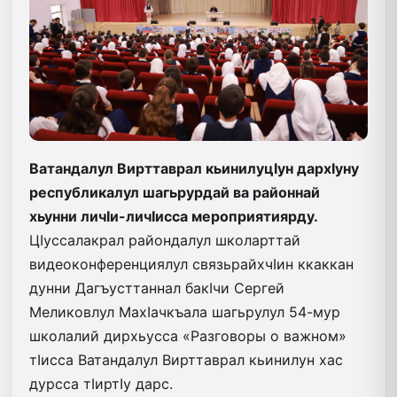
Ватандалул Вирттаврал кьинилуцIун дархIуну
республикалул шагьрурдай ва районнай
хьунни личIи-личIисса мероприятиярду.
ЦIуссалакрал райондалул школарттай
видеоконференциялул связьрайхчIин ккаккан
дунни Дагъусттаннал бакIчи Сергей
Меликовлул МахIачкъала шагьрулул 54-мур
школалий дирхьусса «Разговоры о важном»
тIисса Ватандалул Вирттаврал кьинилун хас
дурсса тIиртIу дарс.