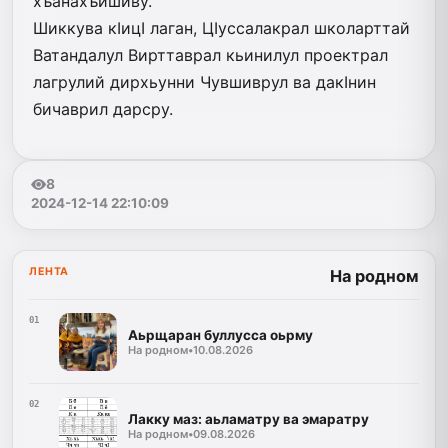
хъанахъишиву.
Шиккува кIицI лаган, ЦIусса­лакрал школарттай
Ватандалул Вирттаврал кьинилул проектрал
лагрулий дирхьунни Чувшиврул ва дакIнин
бичаврил дарсру.
8
2024-12-14 22:10:09
ЛЕНТА
На родном
01
Аьрщаран буллусса оьрму
На родном
•
10.08.2026
02
Лакку маз: аьламатру ва эмаратру
На родном
•
09.08.2026