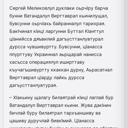
Сергей Меликовлул дуклаки оьрчIру барча
бунни Ватандалул Вирттаврал кьинилущал,
бувсунни оьрчIахь байранналул тарихрая.
БакIчинал кIицI ларгунни Буттал КIанттул
цIанийсса дяъвилий дагъусттанлувтурал
дурсса чувшивуртту. Бувсунни, цIанасса
ппурттуву Украиннал аьрщарай нанисса
хасъсса операциялул иширттаву
къучагъшивуртту ккаккан дурну, Аьрасатнал
Вирттаврал цIарду лайкь дурсса
дагъусттанлувтурая.
– ХIакьину щалагу билаятрай кIицI лаглай бур
Ватандалул Вирттаврал кьини. Жува дакIнин
бичлай буру билаятрал тархъаншиву ва
цашиву дуручлай бивкIмий. ЦIанасса