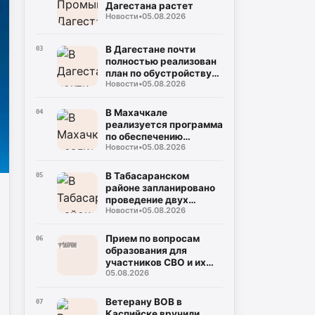
Дагестана растет
Новости
•
05.08.2026
В Дагестане почти
03
полностью реализован
план по обустройству
Новости
•
05.08.2026
площадок для сбора
твердых коммунальных
отходов
В Махачкале
04
реализуется программа
по обеспечению
Новости
•
05.08.2026
безопасности
дорожного движения
вблизи школ и детских
В Табасаранском
05
садов
районе запланировано
проведение двух
Новости
•
05.08.2026
республиканских
соревнований
Прием по вопросам
06
образования для
участников СВО и их
05.08.2026
семей пройдет в
Махачкале
Ветерану ВОВ в
07
Каспийске вручили