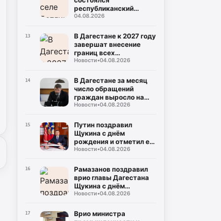
состоялся
республиканский
04.08.2026
фестиваль самобытной
культуры «Андийская
бурка»
В Дагестане к 2027 году
13
завершат внесение
границ всех
Новости
•
04.08.2026
муниципалитетов в
ЕГРН
В Дагестане за месяц
14
число обращений
граждан выросло на
Новости
•
04.08.2026
17%
Путин поздравил
15
Щукина с днём
рождения и отметил его
Новости
•
04.08.2026
вклад в защиту прав
граждан
Рамазанов поздравил
16
врио главы Дагестана
Щукина с днём
Новости
•
04.08.2026
рождения
Врио министра
17