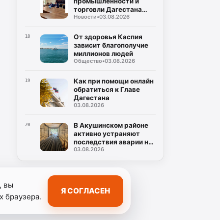
промышленности и
торговли Дагестана
Новости
•
03.08.2026
назначен Абдула
Юсупов
От здоровья Каспия
18
зависит благополучие
миллионов людей
Общество
•
03.08.2026
Как при помощи онлайн
19
обратиться к Главе
Дагестана
03.08.2026
В Акушинском районе
20
активно устраняют
последствия аварии на
03.08.2026
водопроводной сети
, вы
Я СОГЛАСЕН
х браузера.