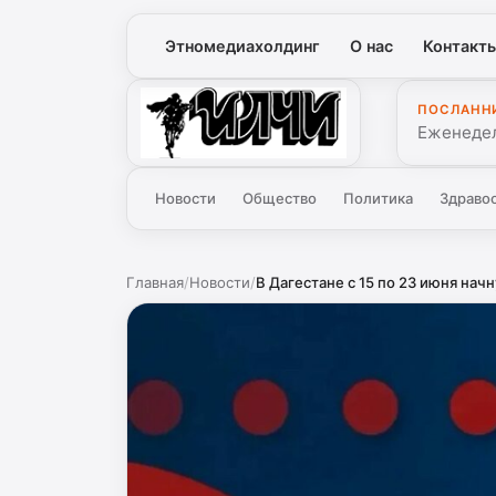
Этномедиахолдинг
О нас
Контакт
ПОСЛАНН
Илчи
Еженедел
Новости
Общество
Политика
Здраво
Главная
/
Новости
/
В Дагестане с 15 по 23 июня начн