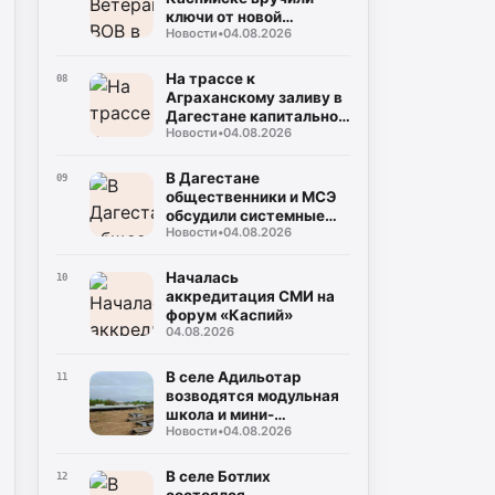
ключи от новой
Новости
•
04.08.2026
квартиры
На трассе к
08
Аграханскому заливу в
Дагестане капитально
Новости
•
04.08.2026
ремонтируют 15 км
дороги
В Дагестане
09
общественники и МСЭ
обсудили системные
Новости
•
04.08.2026
проблемы инвалидов
Началась
10
аккредитация СМИ на
форум «Каспий»
04.08.2026
В селе Адильотар
11
возводятся модульная
школа и мини-
Новости
•
04.08.2026
футбольное поле
В селе Ботлих
12