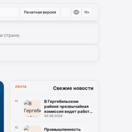
Печатная версия
12+
и стране.
ЛЕНТА
Свежие новости
В Гергебильском
01
районе чрезвычайная
комиссия ведет работу
05.08.2026
по оценке последствий
наводнений
02
Промышленность