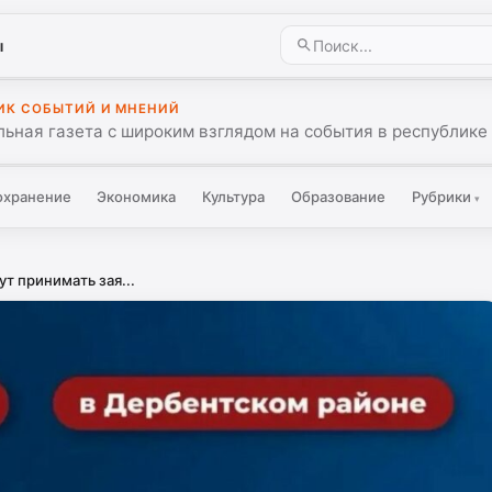
ы
ИК СОБЫТИЙ И МНЕНИЙ
ьная газета с широким взглядом на события в республике 
охранение
Экономика
Культура
Образование
Рубрики
▾
ут принимать зая...