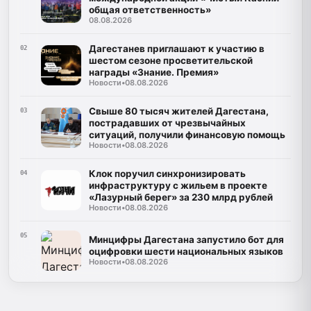
общая ответственность»
08.08.2026
Дагестанев приглашают к участию в
02
шестом сезоне просветительской
награды «Знание. Премия»
Новости
•
08.08.2026
Свыше 80 тысяч жителей Дагестана,
03
пострадавших от чрезвычайных
ситуаций, получили финансовую помощь
Новости
•
08.08.2026
Клок поручил синхронизировать
04
инфраструктуру с жильем в проекте
«Лазурный берег» за 230 млрд рублей
Новости
•
08.08.2026
05
Минцифры Дагестана запустило бот для
оцифровки шести национальных языков
Новости
•
08.08.2026