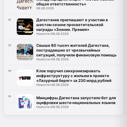
общая ответственность»
08.08.2026
Дагестанев приглашают к участию в
02
шестом сезоне просветительской
награды «Знание. Премия»
Новости
•
08.08.2026
Свыше 80 тысяч жителей Дагестана,
03
пострадавших от чрезвычайных
ситуаций, получили финансовую помощь
Новости
•
08.08.2026
Клок поручил синхронизировать
04
инфраструктуру с жильем в проекте
«Лазурный берег» за 230 млрд рублей
Новости
•
08.08.2026
05
Минцифры Дагестана запустило бот для
оцифровки шести национальных языков
Новости
•
08.08.2026