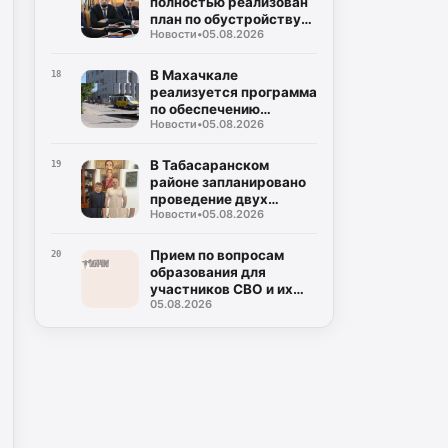
полностью реализован
план по обустройству
Новости
•
05.08.2026
площадок для сбора
твердых коммунальных
отходов
В Махачкале
18
реализуется программа
по обеспечению
Новости
•
05.08.2026
безопасности
дорожного движения
вблизи школ и детских
В Табасаранском
19
садов
районе запланировано
проведение двух
Новости
•
05.08.2026
республиканских
соревнований
Прием по вопросам
20
образования для
участников СВО и их
05.08.2026
семей пройдет в
Махачкале