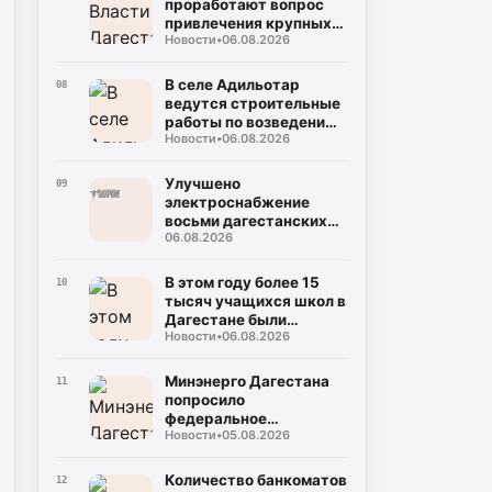
проработают вопрос
привлечения крупных
Новости
•
06.08.2026
нефтяных компаний на
региональный рынок
В селе Адильотар
08
ведутся строительные
работы по возведению
Новости
•
06.08.2026
новой школы и
площадки для мини-
футбола
Улучшено
09
электроснабжение
восьми дагестанских
06.08.2026
населенных пунктов
благодаря
модернизации
В этом году более 15
10
подстанции
тысяч учащихся школ в
Дагестане были
Новости
•
06.08.2026
вовлечены в
мероприятия по
социальной
Минэнерго Дагестана
11
профилактике
попросило
федеральное
Новости
•
05.08.2026
ведомство содействия
в поставках
оплаченного топлива на
Количество банкоматов
12