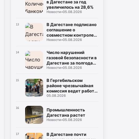
АЗС
в Дагестане за год
увеличилось на 28,6%
Новости
•
05.08.2026
В Дагестане подписано
13
соглашение о
совместном контроле
Новости
•
05.08.2026
за выборами
Число нарушений
14
газовой безопасности в
Дагестане за полгода
Новости
•
05.08.2026
сократилось вдвое
В Гергебильском
15
районе чрезвычайная
комиссия ведет работу
05.08.2026
по оценке последствий
наводнений
16
Промышленность
Дагестана растет
Новости
•
05.08.2026
В Дагестане почти
17