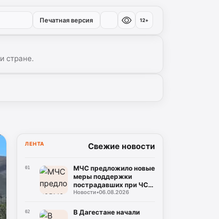
Печатная версия
12+
и стране.
ЛЕНТА
Свежие новости
МЧС предложило новые
01
меры поддержки
пострадавших при ЧС:
Новости
•
06.08.2026
кредитные каникулы и
допвыходные
В Дагестане начали
02