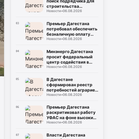
поиск подрядчика для
строительства
Новости
•
06.08.2026
северного обхода
Махачкалы
Премьер Дагестана
03
потребовал обеспечить
безналичную оплату
Новости
•
06.08.2026
проезда во всем
общественном
транспорте
Минэнерго Дагестана
04
просит федеральный
центр содействия в
Новости
•
06.08.2026
поставках оплаченного
топлива на АЗС
В Дагестане
05
сформирован реестр
потребностей аграриев
Новости
•
06.08.2026
в ГСМ на период
полевых работ
Премьер Дагестана
06
раскритиковал работу
УФАС на фоне высоких
Новости
•
06.08.2026
цен на топливо
Власти Дагестана
07