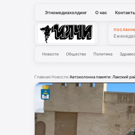
Этномедиахолдинг
О нас
Контакт
ПОСЛАНН
Илчи
Еженедел
Новости
Общество
Политика
Здраво
Главная
/
Новости
/
Автоколонна памяти: Лакский рай