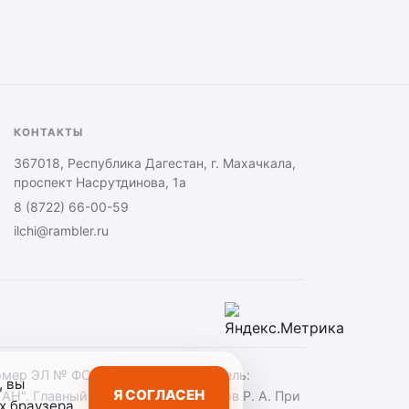
КОНТАКТЫ
367018, Республика Дагестан, г. Махачкала,
проспект Насрутдинова, 1а
8 (8722) 66-00-59
ilchi@rambler.ru
омер ЭЛ № ФС 77 — 74277. Учредитель:
, вы
Я СОГЛАСЕН
Главный редактор — Кардашов Р. А. При
х браузера.