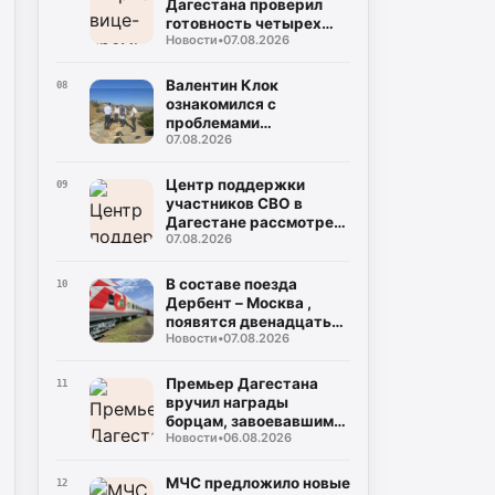
Дагестана проверил
готовность четырех
Новости
•
07.08.2026
школ к 1 сентября
Валентин Клок
08
ознакомился с
проблемами
07.08.2026
водоснабжения
Буйнакска и
Буйнакского района
Центр поддержки
09
участников СВО в
Дагестане рассмотрел
07.08.2026
около тысячи запросов
В составе поезда
10
Дербент – Москва ,
появятся двенадцать
Новости
•
07.08.2026
новых плацкартных
вагонов
Премьер Дагестана
11
вручил награды
борцам, завоевавшим
Новости
•
06.08.2026
20 медалей на
чемпионате России
МЧС предложило новые
12