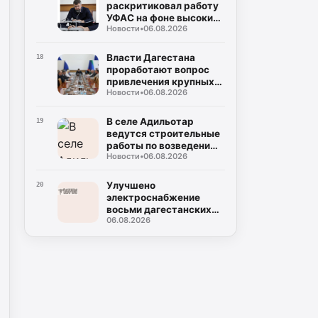
раскритиковал работу
УФАС на фоне высоких
Новости
•
06.08.2026
цен на топливо
Власти Дагестана
18
проработают вопрос
привлечения крупных
Новости
•
06.08.2026
нефтяных компаний на
региональный рынок
В селе Адильотар
19
ведутся строительные
работы по возведению
Новости
•
06.08.2026
новой школы и
площадки для мини-
футбола
Улучшено
20
электроснабжение
восьми дагестанских
06.08.2026
населенных пунктов
благодаря
модернизации
подстанции