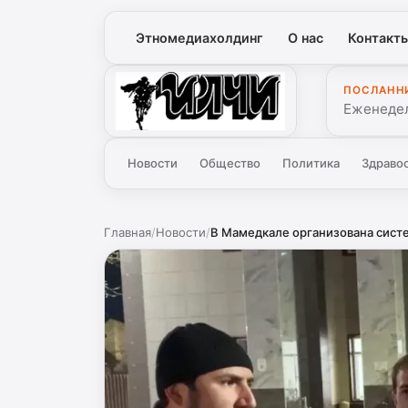
Этномедиахолдинг
О нас
Контакт
ПОСЛАНН
Илчи
Еженедел
Новости
Общество
Политика
Здраво
Главная
/
Новости
/
В Мамедкале организована систе