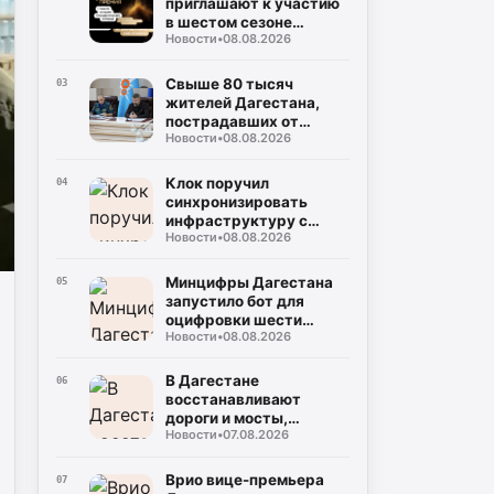
приглашают к участию
в шестом сезоне
Новости
•
08.08.2026
просветительской
награды «Знание.
Премия»
Свыше 80 тысяч
03
жителей Дагестана,
пострадавших от
Новости
•
08.08.2026
чрезвычайных
ситуаций, получили
финансовую помощь
Клок поручил
04
синхронизировать
инфраструктуру с
Новости
•
08.08.2026
жильем в проекте
«Лазурный берег» за
230 млрд рублей
Минцифры Дагестана
05
запустило бот для
оцифровки шести
Новости
•
08.08.2026
национальных языков
В Дагестане
06
восстанавливают
дороги и мосты,
Новости
•
07.08.2026
поврежденные ливнями
в двух районах
Врио вице-премьера
07