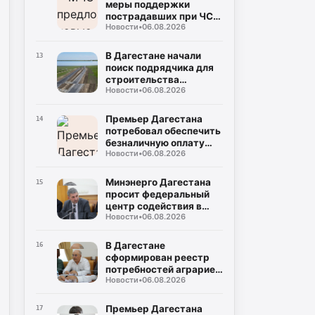
меры поддержки
пострадавших при ЧС:
Новости
•
06.08.2026
кредитные каникулы и
допвыходные
В Дагестане начали
13
поиск подрядчика для
строительства
Новости
•
06.08.2026
северного обхода
Махачкалы
Премьер Дагестана
14
потребовал обеспечить
безналичную оплату
Новости
•
06.08.2026
проезда во всем
общественном
транспорте
Минэнерго Дагестана
15
просит федеральный
центр содействия в
Новости
•
06.08.2026
поставках оплаченного
топлива на АЗС
В Дагестане
16
сформирован реестр
потребностей аграриев
Новости
•
06.08.2026
в ГСМ на период
полевых работ
Премьер Дагестана
17