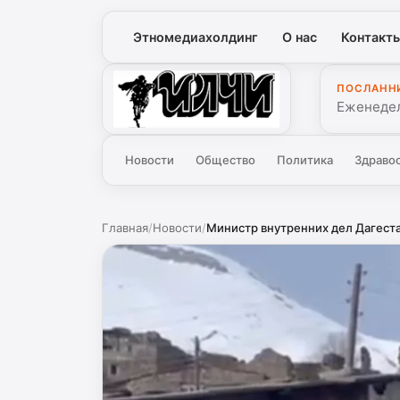
Этномедиахолдинг
О нас
Контакт
ПОСЛАНН
Илчи
Еженедел
Новости
Общество
Политика
Здраво
Главная
/
Новости
/
Министр внутренних дел Дагеста