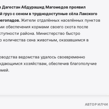
и Дагестан Абдурашид Магомедов проявил
й груз с сеном в труднодоступные сёла Лакского
негопадов.
Жители отдалённых населённых пунктов
ми обеспечения кормами своего скота после
ступности района. Министерство быстро
о количества сена животным, оказавшимся в
оводства ведомства удалось своевременно
ждающимся хозяйствам, обеспечив благополучие
емей.
АВТОР ИЛЧИ