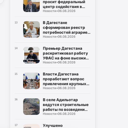
просит федеральный
центр содействия в
Новости
•
06.08.2026
поставках оплаченного
топлива на АЗС
В Дагестане
13
сформирован реестр
потребностей аграриев
Новости
•
06.08.2026
в ГСМ на период
полевых работ
Премьер Дагестана
14
раскритиковал работу
УФАС на фоне высоких
Новости
•
06.08.2026
цен на топливо
Власти Дагестана
15
проработают вопрос
привлечения крупных
Новости
•
06.08.2026
нефтяных компаний на
региональный рынок
В селе Адильотар
16
ведутся строительные
работы по возведению
Новости
•
06.08.2026
новой школы и
площадки для мини-
футбола
Улучшено
17