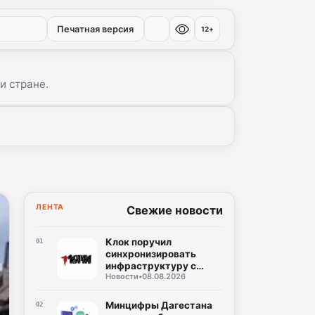
Печатная версия
12+
и стране.
ЛЕНТА
Свежие новости
Клок поручил
01
синхронизировать
инфраструктуру с
Новости
•
08.08.2026
жильем в проекте
«Лазурный берег» за
230 млрд рублей
Минцифры Дагестана
02