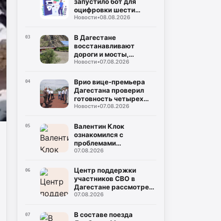
запустило бот для
оцифровки шести
Новости
•
08.08.2026
национальных языков
В Дагестане
03
восстанавливают
дороги и мосты,
Новости
•
07.08.2026
поврежденные ливнями
в двух районах
Врио вице-премьера
04
Дагестана проверил
готовность четырех
Новости
•
07.08.2026
школ к 1 сентября
Валентин Клок
05
ознакомился с
проблемами
07.08.2026
водоснабжения
Буйнакска и
Буйнакского района
Центр поддержки
06
участников СВО в
Дагестане рассмотрел
07.08.2026
около тысячи запросов
В составе поезда
07