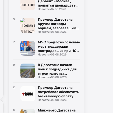
Дербент – Москва ,
появятся двенадцать
Новости
•
07.08.2026
новых плацкартных
вагонов
Премьер Дагестана
08
вручил награды
борцам, завоевавшим
Новости
•
06.08.2026
20 медалей на
чемпионате России
МЧС предложило новые
09
меры поддержки
пострадавших при ЧС:
Новости
•
06.08.2026
кредитные каникулы и
допвыходные
В Дагестане начали
10
поиск подрядчика для
строительства
Новости
•
06.08.2026
северного обхода
Махачкалы
Премьер Дагестана
11
потребовал обеспечить
безналичную оплату
Новости
•
06.08.2026
проезда во всем
общественном
транспорте
Минэнерго Дагестана
12