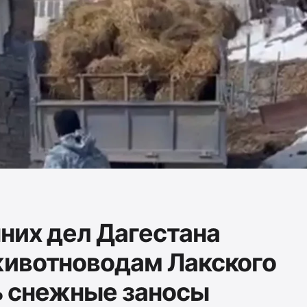
них дел Дагестана
животноводам Лакского
ь снежные заносы