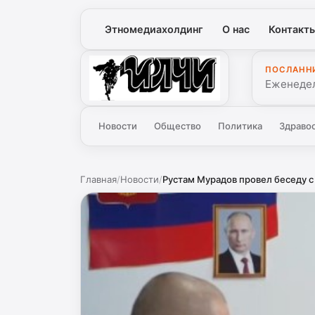
Этномедиахолдинг
О нас
Контакт
ПОСЛАНН
Илчи
Еженедел
Новости
Общество
Политика
Здраво
Главная
/
Новости
/
Рустам Мурадов провел беседу с 