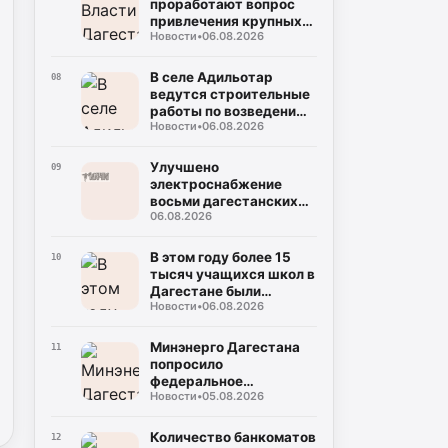
проработают вопрос
привлечения крупных
Новости
•
06.08.2026
нефтяных компаний на
региональный рынок
В селе Адильотар
08
ведутся строительные
работы по возведению
Новости
•
06.08.2026
новой школы и
площадки для мини-
футбола
Улучшено
09
электроснабжение
восьми дагестанских
06.08.2026
населенных пунктов
благодаря
модернизации
В этом году более 15
10
подстанции
тысяч учащихся школ в
Дагестане были
Новости
•
06.08.2026
вовлечены в
мероприятия по
социальной
Минэнерго Дагестана
11
профилактике
попросило
федеральное
Новости
•
05.08.2026
ведомство содействия
в поставках
оплаченного топлива на
Количество банкоматов
12