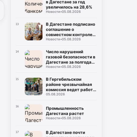
АЗС
в Дагестане за год
увеличилось на 28,6%
Новости
•
05.08.2026
В Дагестане подписано
13
соглашение о
совместном контроле
Новости
•
05.08.2026
за выборами
Число нарушений
14
газовой безопасности в
Дагестане за полгода
Новости
•
05.08.2026
сократилось вдвое
В Гергебильском
15
районе чрезвычайная
комиссия ведет работу
05.08.2026
по оценке последствий
наводнений
16
Промышленность
Дагестана растет
Новости
•
05.08.2026
В Дагестане почти
17