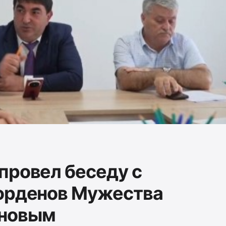
провел беседу с
 орденов Мужества
ановым