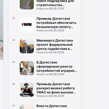
поиск подрядчика для
строительства
Новости
•
06.08.2026
северного обхода
Махачкалы
Премьер Дагестана
03
потребовал обеспечить
безналичную оплату
Новости
•
06.08.2026
проезда во всем
общественном
транспорте
Минэнерго Дагестана
04
просит федеральный
центр содействия в
Новости
•
06.08.2026
поставках оплаченного
топлива на АЗС
В Дагестане
05
сформирован реестр
потребностей аграриев
Новости
•
06.08.2026
в ГСМ на период
полевых работ
Премьер Дагестана
06
раскритиковал работу
УФАС на фоне высоких
Новости
•
06.08.2026
цен на топливо
Власти Дагестана
07