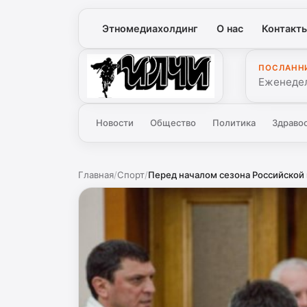
Этномедиахолдинг
О нас
Контакт
ПОСЛАНН
Илчи
Еженедел
Новости
Общество
Политика
Здраво
Главная
/
Спорт
/
Перед началом сезона Российской п