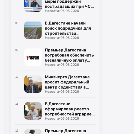
меры поддержки
пострадавших при ЧС:
Новости
•
06.08.2026
кредитные каникулы и
допвыходные
В Дагестане начали
08
поиск подрядчика для
строительства
Новости
•
06.08.2026
северного обхода
Махачкалы
Премьер Дагестана
09
потребовал обеспечить
безналичную оплату
Новости
•
06.08.2026
проезда во всем
общественном
транспорте
Минэнерго Дагестана
10
просит федеральный
центр содействия в
Новости
•
06.08.2026
поставках оплаченного
топлива на АЗС
В Дагестане
11
сформирован реестр
потребностей аграриев
Новости
•
06.08.2026
в ГСМ на период
полевых работ
Премьер Дагестана
12