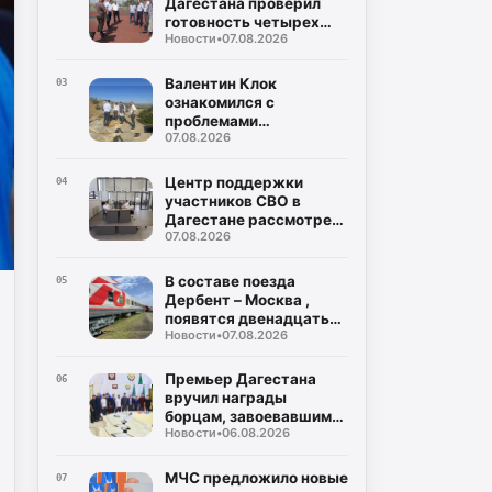
Дагестана проверил
готовность четырех
Новости
•
07.08.2026
школ к 1 сентября
Валентин Клок
03
ознакомился с
проблемами
07.08.2026
водоснабжения
Буйнакска и
Буйнакского района
Центр поддержки
04
участников СВО в
Дагестане рассмотрел
07.08.2026
около тысячи запросов
В составе поезда
05
Дербент – Москва ,
появятся двенадцать
Новости
•
07.08.2026
новых плацкартных
вагонов
Премьер Дагестана
06
вручил награды
борцам, завоевавшим
Новости
•
06.08.2026
20 медалей на
чемпионате России
МЧС предложило новые
07