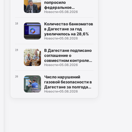
профилактике
попросило
федеральное
Новости
•
05.08.2026
ведомство содействия
в поставках
оплаченного топлива на
Количество банкоматов
18
АЗС
в Дагестане за год
увеличилось на 28,6%
Новости
•
05.08.2026
В Дагестане подписано
19
соглашение о
совместном контроле
Новости
•
05.08.2026
за выборами
Число нарушений
20
газовой безопасности в
Дагестане за полгода
Новости
•
05.08.2026
сократилось вдвое