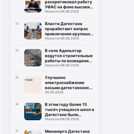
раскритиковал работу
УФАС на фоне высоких
Новости
•
06.08.2026
цен на топливо
Власти Дагестана
13
проработают вопрос
привлечения крупных
Новости
•
06.08.2026
нефтяных компаний на
региональный рынок
В селе Адильотар
14
ведутся строительные
работы по возведению
Новости
•
06.08.2026
новой школы и
площадки для мини-
футбола
Улучшено
15
электроснабжение
восьми дагестанских
06.08.2026
населенных пунктов
благодаря
модернизации
В этом году более 15
16
подстанции
тысяч учащихся школ в
Дагестане были
Новости
•
06.08.2026
вовлечены в
мероприятия по
социальной
Минэнерго Дагестана
17