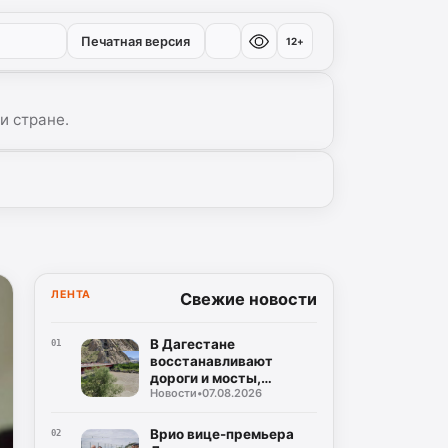
Печатная версия
12+
и стране.
ЛЕНТА
Свежие новости
В Дагестане
01
восстанавливают
дороги и мосты,
Новости
•
07.08.2026
поврежденные ливнями
в двух районах
Врио вице-премьера
02