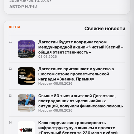
2025-06-24 10:27:37
АВТОР ИЛЧИ
ЛЕНТА
Свежие новости
Дагестан будетт координатором
01
международной акции «Чистый Каспий –
общая ответственность»
08.08.2026
Дагестанев приглашают к участию в
02
шестом сезоне просветительской
награды «Знание. Премия»
Новости
•
08.08.2026
Свыше 80 тысяч жителей Дагестана,
03
пострадавших от чрезвычайных
ситуаций, получили финансовую помощь
Новости
•
08.08.2026
Клок поручил синхронизировать
04
инфраструктуру с жильем в проекте
«Лазурный берег» за 230 млрд рублей