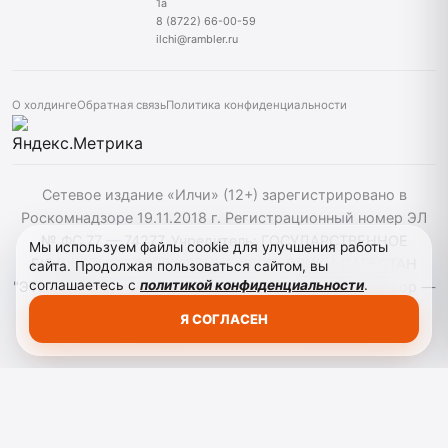
1а
8 (8722) 66-00-59
ilchi@rambler.ru
О холдинге
Обратная связь
Политика конфиденциальности
Сетевое издание «Илчи» (12+) зарегистрировано в
Роскомнадзоре 19.11.2018 г. Регистрационный номер ЭЛ
№ ФС 77 — 74277. Учредитель: ГОСУДАРСТВЕННОЕ
Мы используем файлы cookie для улучшения работы
БЮДЖЕТНОЕ УЧРЕЖДЕНИЕ РЕСПУБЛИКИ ДАГЕСТАН
сайта. Продолжая пользоваться сайтом, вы
соглашаетесь с
политикой конфиденциальности
.
"ЭТНОМЕДИАХОЛДИНГ "ДАГЕСТАН". Главный редактор —
Кардашов Р. А. При использовании материалов сайта
Я СОГЛАСЕН
активная гиперссылка на ilchi.info обязательна.