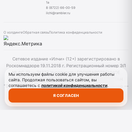
1а
8 (8722) 66-00-59
ilchi@rambler.ru
О холдинге
Обратная связь
Политика конфиденциальности
Сетевое издание «Илчи» (12+) зарегистрировано в
Роскомнадзоре 19.11.2018 г. Регистрационный номер ЭЛ
№ ФС 77 — 74277. Учредитель: ГОСУДАРСТВЕННОЕ
Мы используем файлы cookie для улучшения работы
БЮДЖЕТНОЕ УЧРЕЖДЕНИЕ РЕСПУБЛИКИ ДАГЕСТАН
сайта. Продолжая пользоваться сайтом, вы
соглашаетесь с
политикой конфиденциальности
.
"ЭТНОМЕДИАХОЛДИНГ "ДАГЕСТАН". Главный редактор —
Кардашов Р. А. При использовании материалов сайта
Я СОГЛАСЕН
активная гиперссылка на ilchi.info обязательна.