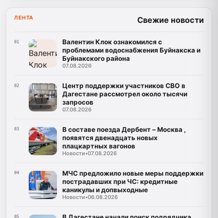
ЛЕНТА
Свежие новости
Валентин Клок ознакомился с
01
проблемами водоснабжения Буйнакска и
Буйнакского района
07.08.2026
Центр поддержки участников СВО в
02
Дагестане рассмотрел около тысячи
запросов
07.08.2026
В составе поезда Дербент – Москва ,
03
появятся двенадцать новых
плацкартных вагонов
Новости
•
07.08.2026
МЧС предложило новые меры поддержки
04
пострадавших при ЧС: кредитные
каникулы и допвыходные
Новости
•
06.08.2026
В Дагестане начали поиск подрядчика
05