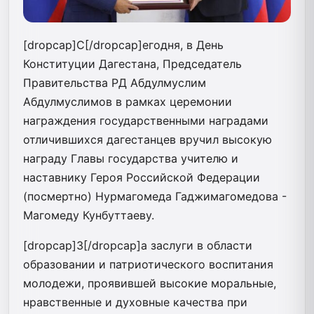
[dropcap]С[/dropcap]егодня, в День
Конституции Дагестана, Председатель
Правительства РД Абдулмуслим
Абдулмуслимов в рамках церемонии
награждения государственными наградами
отличившихся дагестанцев вручил высокую
награду Главы государства учителю и
наставнику Героя Российской Федерации
(посмертно) Нурмагомеда Гаджимагомедова -
Магомеду Кунбуттаеву.
[dropcap]З[/dropcap]а заслуги в области
образовании и патриотического воспитания
молодежи, проявившей высокие моральные,
нравственные и духовные качества при