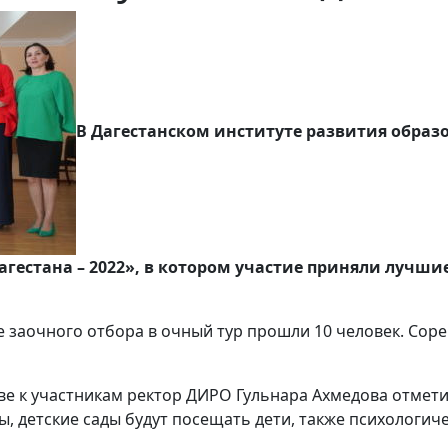
В Дагестанском институте развития образ
гестана – 2022», в котором участие приняли лучшие
те заочного отбора в очный тур прошли 10 человек. Соре
ве к участникам ректор ДИРО Гульнара Ахмедова отметил
, детские сады будут посещать дети, также психологиче