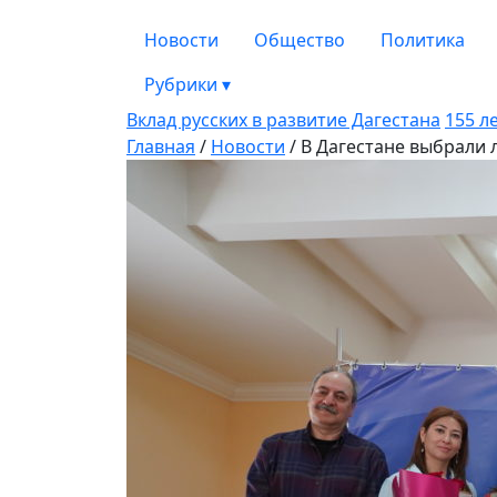
Новости
Общество
Политика
Рубрики
▾
Вклад русских в развитие Дагестана
155 л
Главная
/
Новости
/
В Дагестане выбрали 